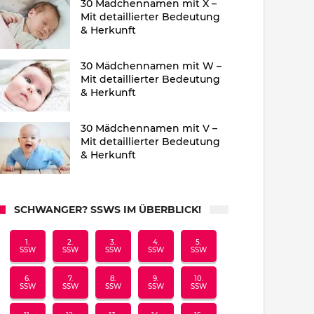
30 Mädchennamen mit X –
Mit detaillierter Bedeutung
& Herkunft
30 Mädchennamen mit W –
Mit detaillierter Bedeutung
& Herkunft
30 Mädchennamen mit V –
Mit detaillierter Bedeutung
& Herkunft
SCHWANGER? SSWS IM ÜBERBLICK!
1.
2.
3.
4.
5.
SSW
SSW
SSW
SSW
SSW
6.
7.
8.
9.
10.
SSW
SSW
SSW
SSW
SSW