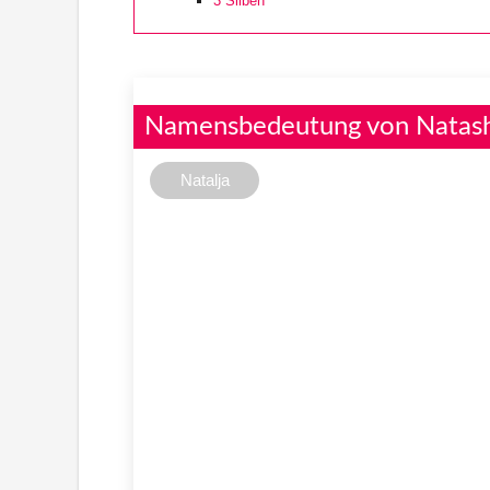
3
Silben
Namensbedeutung von Natash
Natalja