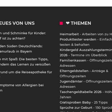
EUES VON UNS
❤ THEMEN
m und Schminke für Kinder:
Heimarbeit
- Arbeiten von zu 
 ist zu achten?
Produkttester werden
- Einfac
testen & behalten
 den Süden Deutschlands:
Kindergeld Auszahlungstermi
enurlaub in Bayern
2026
- Termine im Überblick
 mit Spaß: Die besten Tipps,
Familienkassen
- Öffnungszeit
ndern das Lernen zu versüßen
Adressen
Elterngeldstellen
- Anträge &
rund um die Reiseapotheke für
Öffnungszeiten
r
Jugendämter
- Öffnungszeiten
ymptome von Allergien bei
Adressen
rn
Taschengeldtabelle 2026
- Höh
Jahren
Gratisproben Baby
- 25 Tipps
Sprüche zur Geburt
- 150 Sprüc