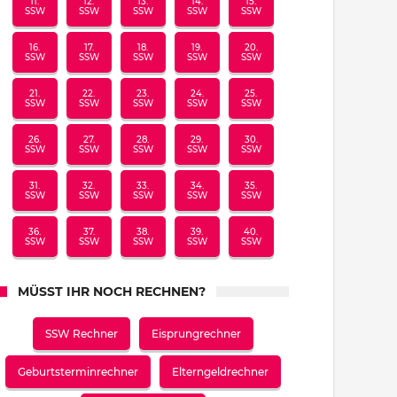
11.
12.
13.
14.
15.
SSW
SSW
SSW
SSW
SSW
16.
17.
18.
19.
20.
SSW
SSW
SSW
SSW
SSW
21.
22.
23.
24.
25.
SSW
SSW
SSW
SSW
SSW
26.
27.
28.
29.
30.
SSW
SSW
SSW
SSW
SSW
31.
32.
33.
34.
35.
SSW
SSW
SSW
SSW
SSW
36.
37.
38.
39.
40.
SSW
SSW
SSW
SSW
SSW
MÜSST IHR NOCH RECHNEN?
SSW Rechner
Eisprungrechner
Geburtsterminrechner
Elterngeldrechner