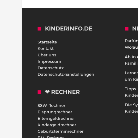
KINDERINFO.DE
N
Parfü
Startseite
Worauf
Kontakt
Über uns
Ab in
Impressum
Famili
Datenschutz
Lernen
Datenschutz-Einstellungen
um Ki
Tipps 
❤ RECHNER
Kinde
Die S
SSW Rechner
Kinde
Eisprungrechner
Elterngeldrechner
Kindergeldrechner
Geburtsterminrechner
BMI Rechner