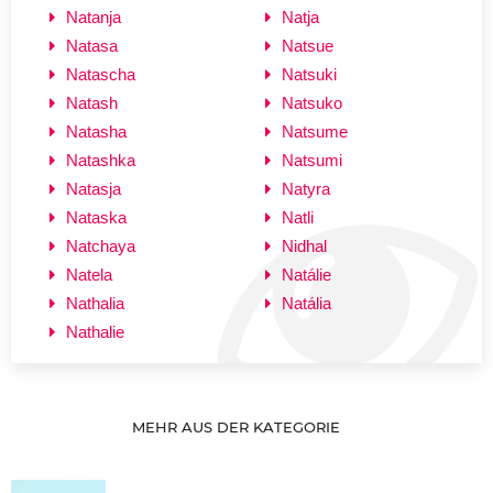
Natanja
Natja
Natasa
Natsue
Natascha
Natsuki
Natash
Natsuko
Natasha
Natsume
Natashka
Natsumi
Natasja
Natyra
Nataska
Natli
Natchaya
Nidhal
Natela
Natálie
Nathalia
Natália
Nathalie
MEHR AUS DER KATEGORIE