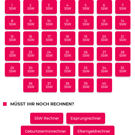
1.
2.
3.
4.
5.
6.
7.
SSW
SSW
SSW
SSW
SSW
SSW
SSW
8.
9.
10.
11.
12.
13.
14.
SSW
SSW
SSW
SSW
SSW
SSW
SSW
15.
16.
17.
18.
19.
20.
21.
SSW
SSW
SSW
SSW
SSW
SSW
SSW
22.
23.
24.
25.
26.
27.
28.
SSW
SSW
SSW
SSW
SSW
SSW
SSW
29.
30.
31.
32.
33.
34.
35.
SSW
SSW
SSW
SSW
SSW
SSW
SSW
36.
37.
38.
39.
40.
SSW
SSW
SSW
SSW
SSW
MÜSST IHR NOCH RECHNEN?
SSW Rechner
Eisprungrechner
Geburtsterminrechner
Elterngeldrechner