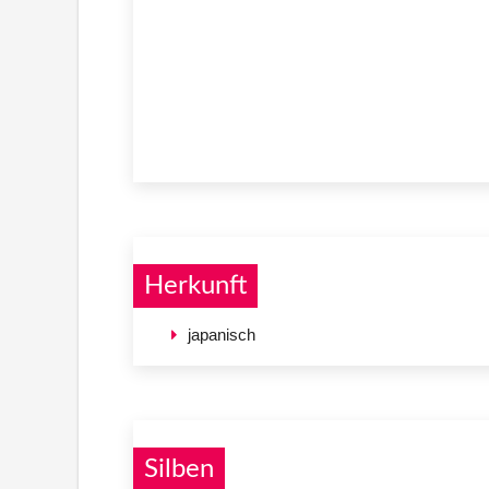
Herkunft
japanisch
Silben