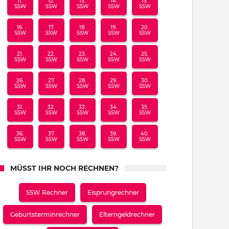
11.
12.
13.
14.
15.
SSW
SSW
SSW
SSW
SSW
16.
17.
18.
19.
20.
SSW
SSW
SSW
SSW
SSW
21.
22.
23.
24.
25.
SSW
SSW
SSW
SSW
SSW
26.
27.
28.
29.
30.
SSW
SSW
SSW
SSW
SSW
31.
32.
33.
34.
35.
SSW
SSW
SSW
SSW
SSW
36.
37.
38.
39.
40.
SSW
SSW
SSW
SSW
SSW
MÜSST IHR NOCH RECHNEN?
SSW Rechner
Eisprungrechner
Geburtsterminrechner
Elterngeldrechner