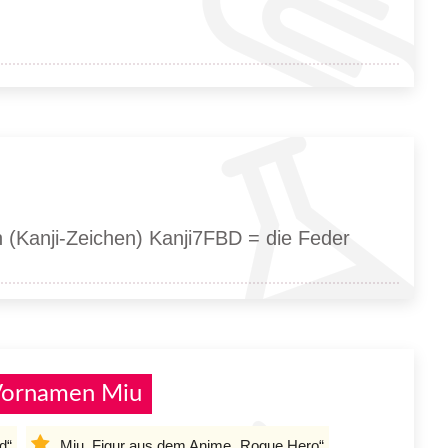
 (Kanji-Zeichen) Kanji7FBD = die Feder
 Vornamen Miu
d“
Miu, Figur aus dem Anime „Rogue Hero“