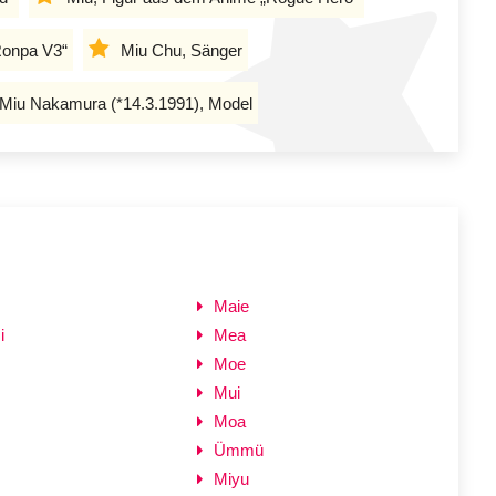
Ronpa V3“
Miu Chu, Sänger
Miu Nakamura (*14.3.1991), Model
Maie
i
Mea
Moe
Mui
Moa
Ümmü
Miyu