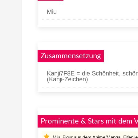
Miu
Zusammensetzung
Kanji7F8E = die Schönheit, schön
(Kanji-Zeichen)
Prominente & Stars mit dem
Miu, Figur aus dem Anime/Manga „Elfenlie