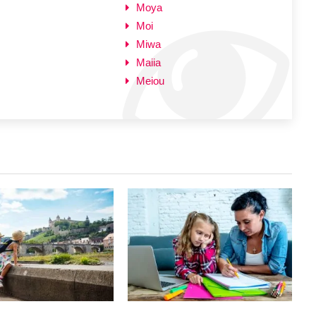
Moya
Moi
Miwa
Maiia
Meiou