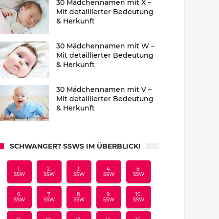
30 Mädchennamen mit X –
Mit detaillierter Bedeutung
& Herkunft
30 Mädchennamen mit W –
Mit detaillierter Bedeutung
& Herkunft
30 Mädchennamen mit V –
Mit detaillierter Bedeutung
& Herkunft
SCHWANGER? SSWS IM ÜBERBLICK!
1.
2.
3.
4.
5.
SSW
SSW
SSW
SSW
SSW
6.
7.
8.
9.
10.
SSW
SSW
SSW
SSW
SSW