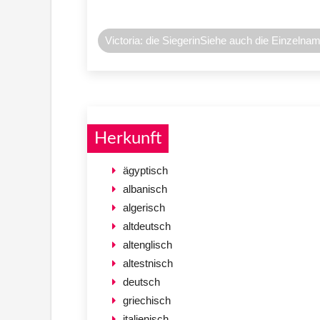
Victoria: die SiegerinSiehe auch die Einzelnam
Herkunft
ägyptisch
albanisch
algerisch
altdeutsch
altenglisch
altestnisch
deutsch
griechisch
italienisch