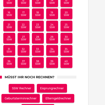
11.
12.
13.
14.
15.
SSW
SSW
SSW
SSW
SSW
16.
17.
18.
19.
20.
SSW
SSW
SSW
SSW
SSW
21.
22.
23.
24.
25.
SSW
SSW
SSW
SSW
SSW
26.
27.
28.
29.
30.
SSW
SSW
SSW
SSW
SSW
31.
32.
33.
34.
35.
SSW
SSW
SSW
SSW
SSW
36.
37.
38.
39.
40.
SSW
SSW
SSW
SSW
SSW
MÜSST IHR NOCH RECHNEN?
SSW Rechner
Eisprungrechner
Geburtsterminrechner
Elterngeldrechner