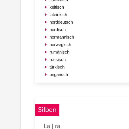
keltisch
lateinisch
norddeutsch
nordisch
normannisch
norwegisch
rumänisch
russisch
türkisch
ungarisch
Silben
La | ra