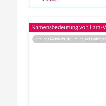
3
Silben
Namensbedeutung von Lara-Vi
Lara: das Mondlicht, die Freude, der Lorbeerk