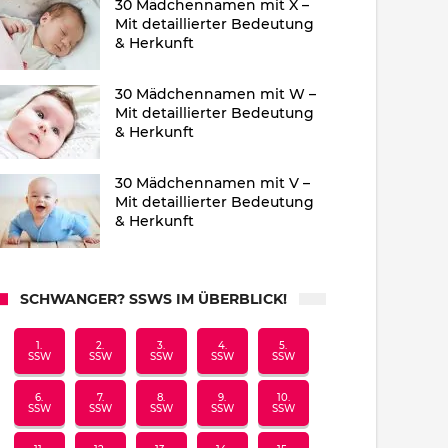
30 Mädchennamen mit X –
Mit detaillierter Bedeutung
& Herkunft
30 Mädchennamen mit W –
Mit detaillierter Bedeutung
& Herkunft
30 Mädchennamen mit V –
Mit detaillierter Bedeutung
& Herkunft
SCHWANGER? SSWS IM ÜBERBLICK!
1.
2.
3.
4.
5.
SSW
SSW
SSW
SSW
SSW
6.
7.
8.
9.
10.
SSW
SSW
SSW
SSW
SSW