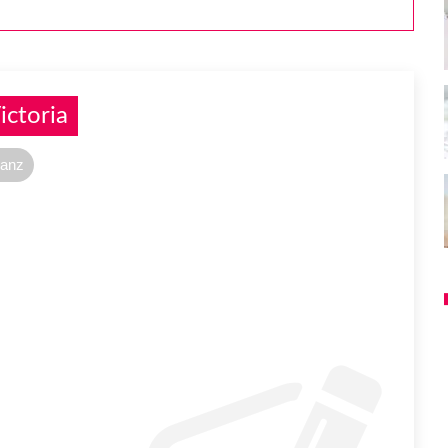
ctoria
ranz