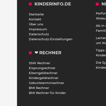
KINDERINFO.DE
N
Parfü
Startseite
Worauf
Kontakt
Über uns
Ab in
Impressum
Famili
Datenschutz
Lernen
Datenschutz-Einstellungen
um Ki
Tipps 
❤ RECHNER
Kinde
Die S
SSW Rechner
Kinde
Eisprungrechner
Elterngeldrechner
Kindergeldrechner
Geburtsterminrechner
BMI Rechner
BMI Rechner für Kinder