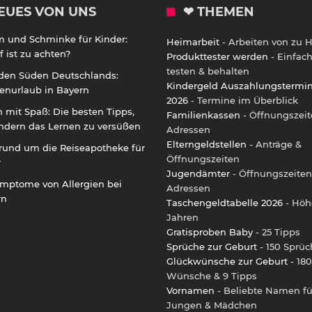
EUES VON UNS
❤ THEMEN
m und Schminke für Kinder:
Heimarbeit
- Arbeiten von zu 
 ist zu achten?
Produkttester werden
- Einfac
testen & behalten
 den Süden Deutschlands:
Kindergeld Auszahlungstermi
enurlaub in Bayern
2026
- Termine im Überblick
 mit Spaß: Die besten Tipps,
Familienkassen
- Öffnungszeit
ndern das Lernen zu versüßen
Adressen
Elterngeldstellen
- Anträge &
rund um die Reiseapotheke für
Öffnungszeiten
r
Jugendämter
- Öffnungszeiten
ymptome von Allergien bei
Adressen
rn
Taschengeldtabelle 2026
- Höh
Jahren
Gratisproben Baby
- 25 Tipps
Sprüche zur Geburt
- 150 Sprüc
Glückwünsche zur Geburt
- 180
Wünsche & 9 Tipps
Vornamen
- Beliebte Namen fü
Jungen & Mädchen