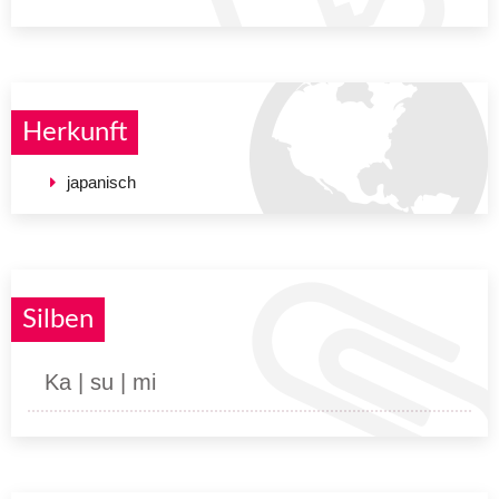
Herkunft
japanisch
Silben
Ka | su | mi