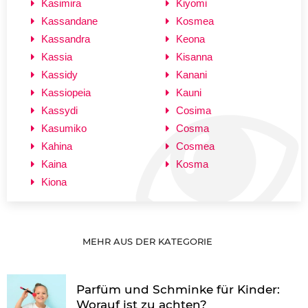
Kasimira
Kiyomi
Kassandane
Kosmea
Kassandra
Keona
Kassia
Kisanna
Kassidy
Kanani
Kassiopeia
Kauni
Kassydi
Cosima
Kasumiko
Cosma
Kahina
Cosmea
Kaina
Kosma
Kiona
MEHR AUS DER KATEGORIE
Parfüm und Schminke für Kinder:
Worauf ist zu achten?