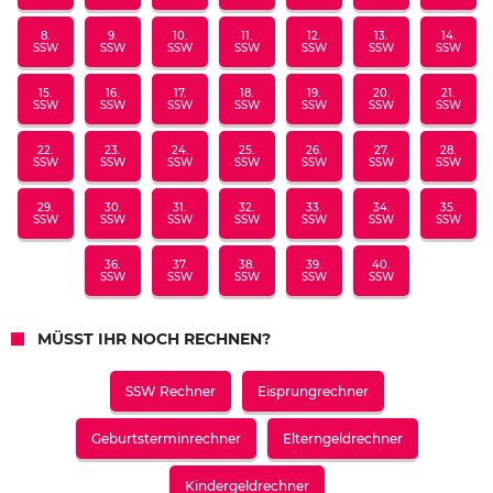
8.
9.
10.
11.
12.
13.
14.
SSW
SSW
SSW
SSW
SSW
SSW
SSW
15.
16.
17.
18.
19.
20.
21.
SSW
SSW
SSW
SSW
SSW
SSW
SSW
22.
23.
24.
25.
26.
27.
28.
SSW
SSW
SSW
SSW
SSW
SSW
SSW
29.
30.
31.
32.
33.
34.
35.
SSW
SSW
SSW
SSW
SSW
SSW
SSW
36.
37.
38.
39.
40.
SSW
SSW
SSW
SSW
SSW
MÜSST IHR NOCH RECHNEN?
SSW Rechner
Eisprungrechner
Geburtsterminrechner
Elterngeldrechner
Kindergeldrechner