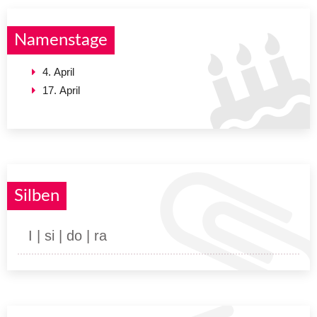
Namenstage
4. April
17. April
Silben
I | si | do | ra