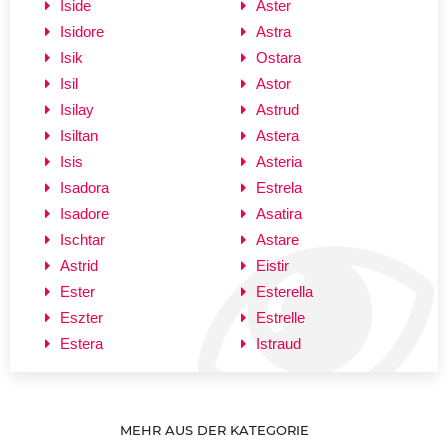
Iside
Aster
Isidore
Astra
Isik
Ostara
Isil
Astor
Isilay
Astrud
Isiltan
Astera
Isis
Asteria
Isadora
Estrela
Isadore
Asatira
Ischtar
Astare
Astrid
Eistir
Ester
Esterella
Eszter
Estrelle
Estera
Istraud
MEHR AUS DER KATEGORIE