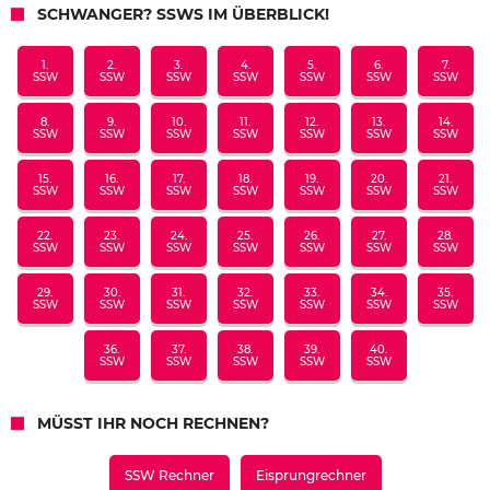
SCHWANGER? SSWS IM ÜBERBLICK!
1.
2.
3.
4.
5.
6.
7.
SSW
SSW
SSW
SSW
SSW
SSW
SSW
8.
9.
10.
11.
12.
13.
14.
SSW
SSW
SSW
SSW
SSW
SSW
SSW
15.
16.
17.
18.
19.
20.
21.
SSW
SSW
SSW
SSW
SSW
SSW
SSW
22.
23.
24.
25.
26.
27.
28.
SSW
SSW
SSW
SSW
SSW
SSW
SSW
29.
30.
31.
32.
33.
34.
35.
SSW
SSW
SSW
SSW
SSW
SSW
SSW
36.
37.
38.
39.
40.
SSW
SSW
SSW
SSW
SSW
MÜSST IHR NOCH RECHNEN?
SSW Rechner
Eisprungrechner