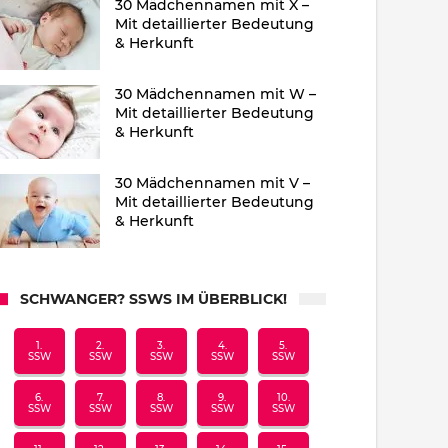
30 Mädchennamen mit X –
Mit detaillierter Bedeutung
& Herkunft
30 Mädchennamen mit W –
Mit detaillierter Bedeutung
& Herkunft
30 Mädchennamen mit V –
Mit detaillierter Bedeutung
& Herkunft
SCHWANGER? SSWS IM ÜBERBLICK!
1.
2.
3.
4.
5.
SSW
SSW
SSW
SSW
SSW
6.
7.
8.
9.
10.
SSW
SSW
SSW
SSW
SSW