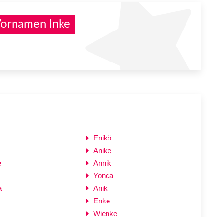
Vornamen Inke
Enikö
Anike
e
Annik
Yonca
a
Anik
Enke
Wienke