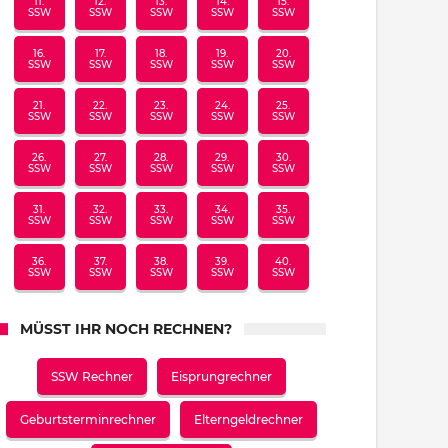
11.
12.
13.
14.
15.
SSW
SSW
SSW
SSW
SSW
16.
17.
18.
19.
20.
SSW
SSW
SSW
SSW
SSW
21.
22.
23.
24.
25.
SSW
SSW
SSW
SSW
SSW
26.
27.
28.
29.
30.
SSW
SSW
SSW
SSW
SSW
31.
32.
33.
34.
35.
SSW
SSW
SSW
SSW
SSW
36.
37.
38.
39.
40.
SSW
SSW
SSW
SSW
SSW
MÜSST IHR NOCH RECHNEN?
SSW Rechner
Eisprungrechner
Geburtsterminrechner
Elterngeldrechner