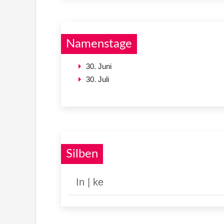
Namenstage
30. Juni
30. Juli
Silben
In | ke