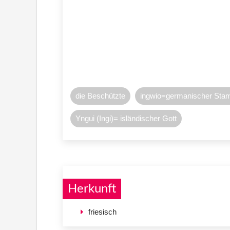
die Beschützte
ingwio=germanischer Sta
Yngui (Ingi)= isländischer Gott
Herkunft
friesisch