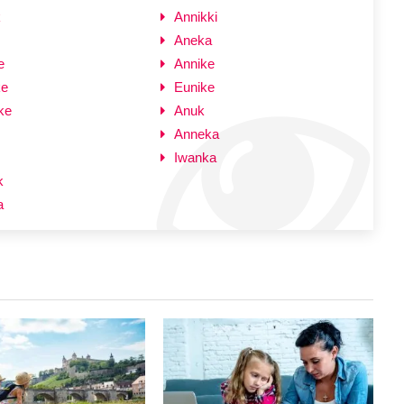
k
Annikki
Aneka
e
Annike
ke
Eunike
ke
Anuk
Anneka
Iwanka
k
a