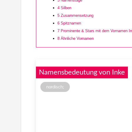
3
Namenstage
4
Silben
5
Zusammensetzung
6
Spitznamen
7
Prominente & Stars mit dem Vornamen I
8
Ähnliche Vornamen
Namensbedeutung von Inke
nordisch;