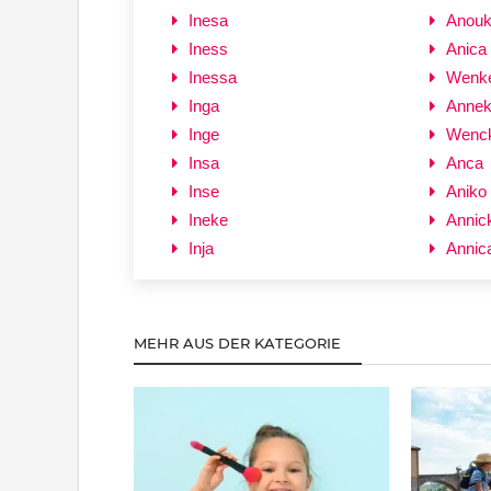
Inesa
Anou
Iness
Anica
Inessa
Wenk
Inga
Anne
Inge
Wenc
Insa
Anca
Inse
Aniko
Ineke
Annic
Inja
Annic
MEHR AUS DER KATEGORIE