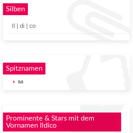
Silben
Il | di | co
Spitznamen
Ildi
Prominente & Stars mit dem
Vornamen Ildico