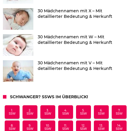
30 Mädchennamen mit X – Mit
detaillierter Bedeutung & Herkunft
30 Mädchennamen mit W – Mit
detaillierter Bedeutung & Herkunft
30 Mädchennamen mit V – Mit
detaillierter Bedeutung & Herkunft
SCHWANGER? SSWS IM ÜBERBLICK!
1.
2.
3.
4.
5.
6.
7.
SSW
SSW
SSW
SSW
SSW
SSW
SSW
8.
9.
10.
11.
12.
13.
14.
SSW
SSW
SSW
SSW
SSW
SSW
SSW