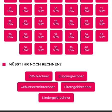
15.
16.
17.
18.
19.
20.
21.
SSW
SSW
SSW
SSW
SSW
SSW
SSW
22.
23.
24.
25.
26.
27.
28.
SSW
SSW
SSW
SSW
SSW
SSW
SSW
29.
30.
31.
32.
33.
34.
35.
SSW
SSW
SSW
SSW
SSW
SSW
SSW
36.
37.
38.
39.
40.
SSW
SSW
SSW
SSW
SSW
MÜSST IHR NOCH RECHNEN?
SSW Rechner
Eisprungrechner
Geburtsterminrechner
Elterngeldrechner
Kindergeldrechner