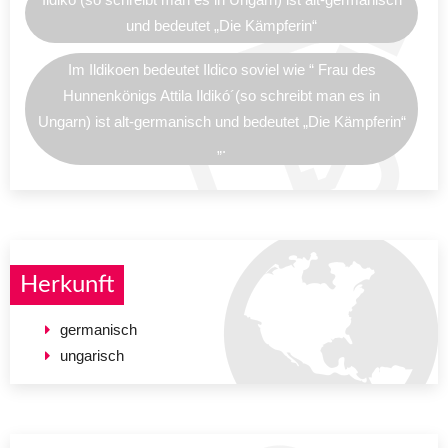
und bedeutet „Die Kämpferin“
Im Ildikoen bedeutet Ildico soviel wie “ Frau des
Hunnenkönigs Attila Ildikó´(so schreibt man es in
Ungarn) ist alt-germanisch und bedeutet „Die Kämpferin“
„.
Herkunft
germanisch
ungarisch