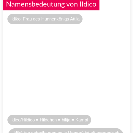
Namensbedeutung von Ildico
Ildiko: Frau des Hunnenkönigs Attila
Ildico/Hildico = Hildchen = hiltja = Kampf
Ildikó (so schreibt man es in Ungarn) ist alt-germanisch