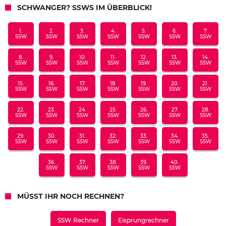
SCHWANGER? SSWS IM ÜBERBLICK!
1.
2.
3.
4.
5.
6.
7.
SSW
SSW
SSW
SSW
SSW
SSW
SSW
8.
9.
10.
11.
12.
13.
14.
SSW
SSW
SSW
SSW
SSW
SSW
SSW
15.
16.
17.
18.
19.
20.
21.
SSW
SSW
SSW
SSW
SSW
SSW
SSW
22.
23.
24.
25.
26.
27.
28.
SSW
SSW
SSW
SSW
SSW
SSW
SSW
29.
30.
31.
32.
33.
34.
35.
SSW
SSW
SSW
SSW
SSW
SSW
SSW
36.
37.
38.
39.
40.
SSW
SSW
SSW
SSW
SSW
MÜSST IHR NOCH RECHNEN?
SSW Rechner
Eisprungrechner