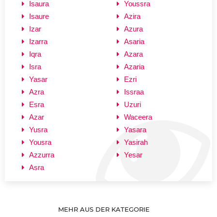
Isaura
Youssra
Isaure
Azira
Izar
Azura
Izarra
Asaria
Iqra
Azara
Isra
Azaria
Yasar
Ezri
Azra
Issraa
Esra
Uzuri
Azar
Waceera
Yusra
Yasara
Yousra
Yasirah
Azzurra
Yesar
Asra
MEHR AUS DER KATEGORIE