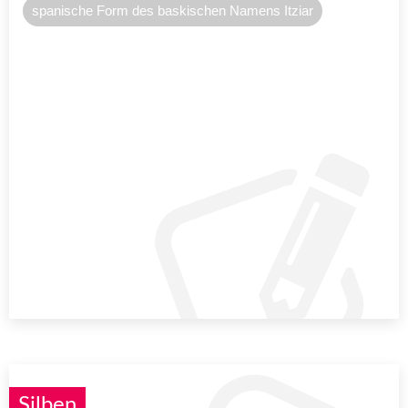
spanische Form des baskischen Namens Itziar
Silben