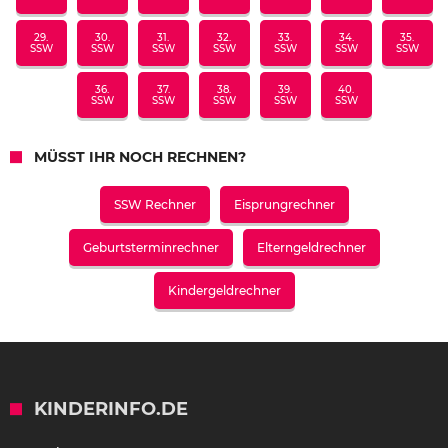
29.
30.
31.
32.
33.
34.
35.
SSW
SSW
SSW
SSW
SSW
SSW
SSW
36.
37.
38.
39.
40.
SSW
SSW
SSW
SSW
SSW
MÜSST IHR NOCH RECHNEN?
SSW Rechner
Eisprungrechner
Geburtsterminrechner
Elterngeldrechner
Kindergeldrechner
KINDERINFO.DE