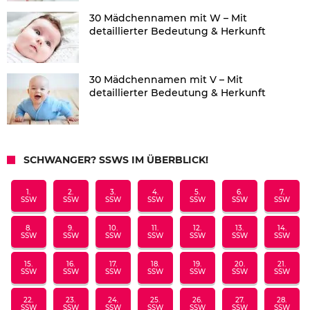
30 Mädchennamen mit W – Mit
detaillierter Bedeutung & Herkunft
30 Mädchennamen mit V – Mit
detaillierter Bedeutung & Herkunft
SCHWANGER? SSWS IM ÜBERBLICK!
1.
2.
3.
4.
5.
6.
7.
SSW
SSW
SSW
SSW
SSW
SSW
SSW
8.
9.
10.
11.
12.
13.
14.
SSW
SSW
SSW
SSW
SSW
SSW
SSW
15.
16.
17.
18.
19.
20.
21.
SSW
SSW
SSW
SSW
SSW
SSW
SSW
22.
23.
24.
25.
26.
27.
28.
SSW
SSW
SSW
SSW
SSW
SSW
SSW