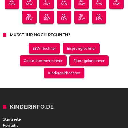
29.
30.
31.
32.
33.
34.
35.
SSW
SSW
SSW
SSW
SSW
SSW
SSW
36.
37.
38.
39.
40.
SSW
SSW
SSW
SSW
SSW
MÜSST IHR NOCH RECHNEN?
SSW Rechner
Eisprungrechner
Geburtsterminrechner
Elterngeldrechner
Kindergeldrechner
KINDERINFO.DE
Startseite
Kontakt