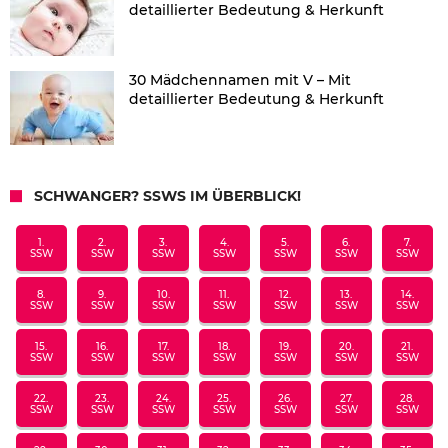
detaillierter Bedeutung & Herkunft
30 Mädchennamen mit V – Mit
detaillierter Bedeutung & Herkunft
SCHWANGER? SSWS IM ÜBERBLICK!
1.
2.
3.
4.
5.
6.
7.
SSW
SSW
SSW
SSW
SSW
SSW
SSW
8.
9.
10.
11.
12.
13.
14.
SSW
SSW
SSW
SSW
SSW
SSW
SSW
15.
16.
17.
18.
19.
20.
21.
SSW
SSW
SSW
SSW
SSW
SSW
SSW
22.
23.
24.
25.
26.
27.
28.
SSW
SSW
SSW
SSW
SSW
SSW
SSW