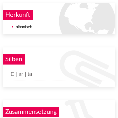
Herkunft
albanisch
Silben
E | ar | ta
Zusammensetzung