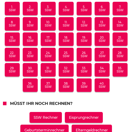
1.
2.
3.
4.
5.
6.
7.
SSW
SSW
SSW
SSW
SSW
SSW
SSW
8.
9.
10.
11.
12.
13.
14.
SSW
SSW
SSW
SSW
SSW
SSW
SSW
15.
16.
17.
18.
19.
20.
21.
SSW
SSW
SSW
SSW
SSW
SSW
SSW
22.
23.
24.
25.
26.
27.
28.
SSW
SSW
SSW
SSW
SSW
SSW
SSW
29.
30.
31.
32.
33.
34.
35.
SSW
SSW
SSW
SSW
SSW
SSW
SSW
36.
37.
38.
39.
40.
SSW
SSW
SSW
SSW
SSW
MÜSST IHR NOCH RECHNEN?
SSW Rechner
Eisprungrechner
Geburtsterminrechner
Elterngeldrechner