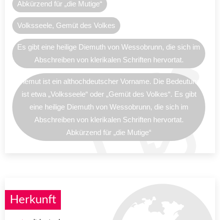
Abkürzend für „die Mutige“
Volksseele, Gemüt des Volkes
Es gibt eine heilige Diemuth von Wessobrunn, die sich im
Abschreiben von klerikalen Schriften hervortat.
Diemut ist ein althochdeutscher Vorname. Die Bedeutung
ist etwa „Volksseele“ oder „Gemüt des Volkes“. Es gibt
eine heilige Diemuth von Wessobrunn, die sich im
Abschreiben von klerikalen Schriften hervortat.
Abkürzend für „die Mutige“
Herkunft