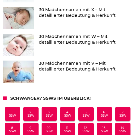
30 Mädchennamen mit X – Mit
detaillierter Bedeutung & Herkunft
30 Mädchennamen mit W – Mit
detaillierter Bedeutung & Herkunft
30 Mädchennamen mit V – Mit
detaillierter Bedeutung & Herkunft
SCHWANGER? SSWS IM ÜBERBLICK!
1.
2.
3.
4.
5.
6.
7.
SSW
SSW
SSW
SSW
SSW
SSW
SSW
8.
9.
10.
11.
12.
13.
14.
SSW
SSW
SSW
SSW
SSW
SSW
SSW