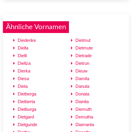
Ähnliche Vornamen
Diederike
Dietmut
Diella
Dietmute
Dielli
Dietrade
Diellza
Dietrun
Dierka
Dieuw
Diesa
Damita
Dieta
Danuta
Dietberga
Donata
Dietberta
Dianita
Dietburga
Diemuth
Dietgard
Demutha
Dietgunde
Diamanta