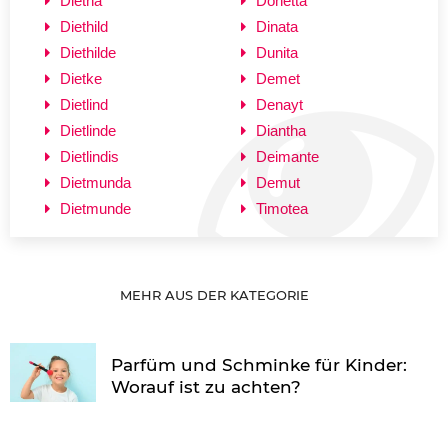
Dietha
Donetta
Diethild
Dinata
Diethilde
Dunita
Dietke
Demet
Dietlind
Denayt
Dietlinde
Diantha
Dietlindis
Deimante
Dietmunda
Demut
Dietmunde
Timotea
MEHR AUS DER KATEGORIE
Parfüm und Schminke für Kinder:
Worauf ist zu achten?