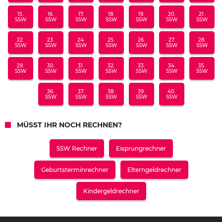
15.
16.
17.
18.
19.
20.
21.
SSW
SSW
SSW
SSW
SSW
SSW
SSW
22.
23.
24.
25.
26.
27.
28.
SSW
SSW
SSW
SSW
SSW
SSW
SSW
29.
30.
31.
32.
33.
34.
35.
SSW
SSW
SSW
SSW
SSW
SSW
SSW
36.
37.
38.
39.
40.
SSW
SSW
SSW
SSW
SSW
MÜSST IHR NOCH RECHNEN?
SSW Rechner
Eisprungrechner
Geburtsterminrechner
Elterngeldrechner
Kindergeldrechner