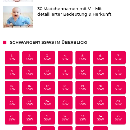
30 Mädchennamen mit V – Mit
detaillierter Bedeutung & Herkunft
SCHWANGER? SSWS IM ÜBERBLICK!
1.
2.
3.
4.
5.
6.
7.
SSW
SSW
SSW
SSW
SSW
SSW
SSW
8.
9.
10.
11.
12.
13.
14.
SSW
SSW
SSW
SSW
SSW
SSW
SSW
15.
16.
17.
18.
19.
20.
21.
SSW
SSW
SSW
SSW
SSW
SSW
SSW
22.
23.
24.
25.
26.
27.
28.
SSW
SSW
SSW
SSW
SSW
SSW
SSW
29.
30.
31.
32.
33.
34.
35.
SSW
SSW
SSW
SSW
SSW
SSW
SSW