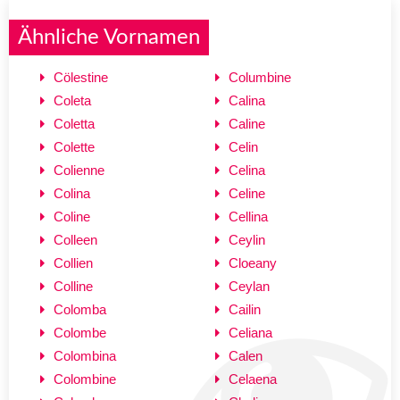
Ähnliche Vornamen
Cölestine
Columbine
Coleta
Calina
Coletta
Caline
Colette
Celin
Colienne
Celina
Colina
Celine
Coline
Cellina
Colleen
Ceylin
Collien
Cloeany
Colline
Ceylan
Colomba
Cailin
Colombe
Celiana
Colombina
Calen
Colombine
Celaena