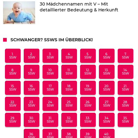
30 Mädchennamen mit V – Mit
detaillierter Bedeutung & Herkunft
SCHWANGER? SSWS IM ÜBERBLICK!
1.
2.
3.
4.
5.
6.
7.
SSW
SSW
SSW
SSW
SSW
SSW
SSW
8.
9.
10.
11.
12.
13.
14.
SSW
SSW
SSW
SSW
SSW
SSW
SSW
15.
16.
17.
18.
19.
20.
21.
SSW
SSW
SSW
SSW
SSW
SSW
SSW
22.
23.
24.
25.
26.
27.
28.
SSW
SSW
SSW
SSW
SSW
SSW
SSW
29.
30.
31.
32.
33.
34.
35.
SSW
SSW
SSW
SSW
SSW
SSW
SSW
36.
37.
38.
39.
40.
SSW
SSW
SSW
SSW
SSW