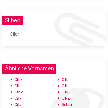
Silben
Ciler
Ähnliche Vornamen
Cilek
Cilla
Cilem
Cilli
Cilgia
Cilly
Cilia
Cilya
Cilja
Solara