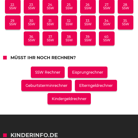
22.
23.
24.
25.
26.
27.
28.
SSW
SSW
SSW
SSW
SSW
SSW
SSW
29.
30.
31.
32.
33.
34.
35.
SSW
SSW
SSW
SSW
SSW
SSW
SSW
36.
37.
38.
39.
40.
SSW
SSW
SSW
SSW
SSW
MÜSST IHR NOCH RECHNEN?
SSW Rechner
Eisprungrechner
Geburtsterminrechner
Elterngeldrechner
Kindergeldrechner
KINDERINFO.DE