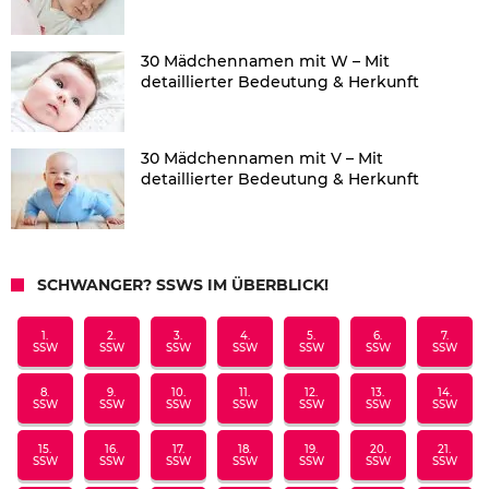
30 Mädchennamen mit W – Mit
detaillierter Bedeutung & Herkunft
30 Mädchennamen mit V – Mit
detaillierter Bedeutung & Herkunft
SCHWANGER? SSWS IM ÜBERBLICK!
1.
2.
3.
4.
5.
6.
7.
SSW
SSW
SSW
SSW
SSW
SSW
SSW
8.
9.
10.
11.
12.
13.
14.
SSW
SSW
SSW
SSW
SSW
SSW
SSW
15.
16.
17.
18.
19.
20.
21.
SSW
SSW
SSW
SSW
SSW
SSW
SSW