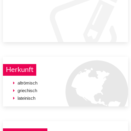
Herkunft
altrömisch
griechisch
lateinisch