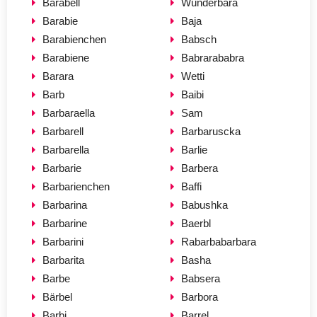
Barabell
Wunderbara
Barabie
Baja
Barabienchen
Babsch
Barabiene
Babrarababra
Barara
Wetti
Barb
Baibi
Barbaraella
Sam
Barbarell
Barbaruscka
Barbarella
Barlie
Barbarie
Barbera
Barbarienchen
Baffi
Barbarina
Babushka
Barbarine
Baerbl
Barbarini
Rabarbabarbara
Barbarita
Basha
Barbe
Babsera
Bärbel
Barbora
Barbi
Barrel