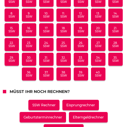
SSW
SSW
SSW
SSW
SSW
SSW
SSW
8.
9.
10.
11.
12.
13.
14.
SSW
SSW
SSW
SSW
SSW
SSW
SSW
15.
16.
17.
18.
19.
20.
21.
SSW
SSW
SSW
SSW
SSW
SSW
SSW
22.
23.
24.
25.
26.
27.
28.
SSW
SSW
SSW
SSW
SSW
SSW
SSW
29.
30.
31.
32.
33.
34.
35.
SSW
SSW
SSW
SSW
SSW
SSW
SSW
36.
37.
38.
39.
40.
SSW
SSW
SSW
SSW
SSW
MÜSST IHR NOCH RECHNEN?
SSW Rechner
Eisprungrechner
Geburtsterminrechner
Elterngeldrechner