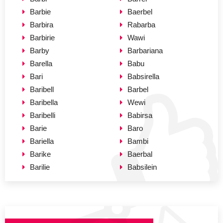
Barbie
Baerbel
Barbira
Rabarba
Barbirie
Wawi
Barby
Barbariana
Barella
Babu
Bari
Babsirella
Baribell
Barbel
Baribella
Wewi
Baribelli
Babirsa
Barie
Baro
Bariella
Bambi
Barike
Baerbal
Barilie
Babsilein