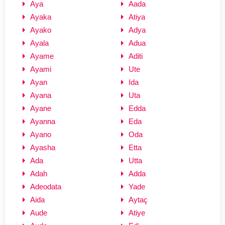
Aya
Aada
Ayaka
Atiya
Ayako
Adya
Ayala
Adua
Ayame
Aditi
Ayami
Ute
Ayan
Ida
Ayana
Uta
Ayane
Edda
Ayanna
Eda
Ayano
Oda
Ayasha
Etta
Ada
Utta
Adah
Adda
Adeodata
Yade
Aida
Aytaç
Aude
Atiye