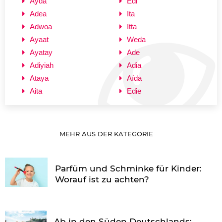
Ayda
Edi
Adea
Ita
Adwoa
Itta
Ayaat
Weda
Ayatay
Ade
Adiyiah
Adia
Ataya
Aída
Aita
Edie
MEHR AUS DER KATEGORIE
Parfüm und Schminke für Kinder:
Worauf ist zu achten?
Ab in den Süden Deutschlands: