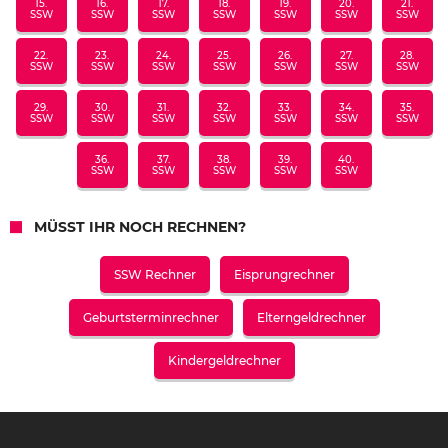
15.
16.
17.
18.
19.
20.
21.
SSW
SSW
SSW
SSW
SSW
SSW
SSW
22.
23.
24.
25.
26.
27.
28.
SSW
SSW
SSW
SSW
SSW
SSW
SSW
29.
30.
31.
32.
33.
34.
35.
SSW
SSW
SSW
SSW
SSW
SSW
SSW
36.
37.
38.
39.
40.
SSW
SSW
SSW
SSW
SSW
MÜSST IHR NOCH RECHNEN?
SSW Rechner
Eisprungrechner
Geburtsterminrechner
Elterngeldrechner
Kindergeldrechner