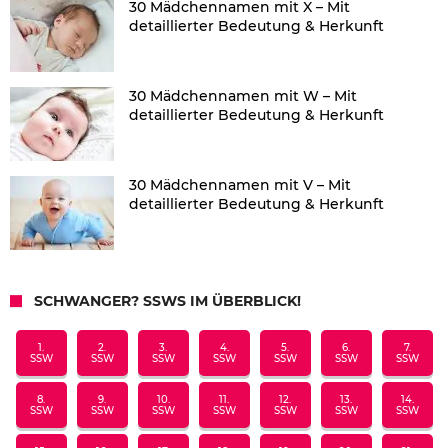
30 Mädchennamen mit X – Mit
detaillierter Bedeutung & Herkunft
30 Mädchennamen mit W – Mit
detaillierter Bedeutung & Herkunft
30 Mädchennamen mit V – Mit
detaillierter Bedeutung & Herkunft
SCHWANGER? SSWS IM ÜBERBLICK!
1.
2.
3.
4.
5.
6.
7.
SSW
SSW
SSW
SSW
SSW
SSW
SSW
8.
9.
10.
11.
12.
13.
14.
SSW
SSW
SSW
SSW
SSW
SSW
SSW