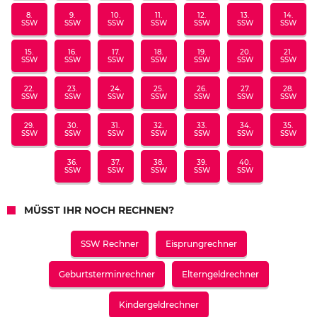
8.
9.
10.
11.
12.
13.
14.
SSW
SSW
SSW
SSW
SSW
SSW
SSW
15.
16.
17.
18.
19.
20.
21.
SSW
SSW
SSW
SSW
SSW
SSW
SSW
22.
23.
24.
25.
26.
27.
28.
SSW
SSW
SSW
SSW
SSW
SSW
SSW
29.
30.
31.
32.
33.
34.
35.
SSW
SSW
SSW
SSW
SSW
SSW
SSW
36.
37.
38.
39.
40.
SSW
SSW
SSW
SSW
SSW
MÜSST IHR NOCH RECHNEN?
SSW Rechner
Eisprungrechner
Geburtsterminrechner
Elterngeldrechner
Kindergeldrechner