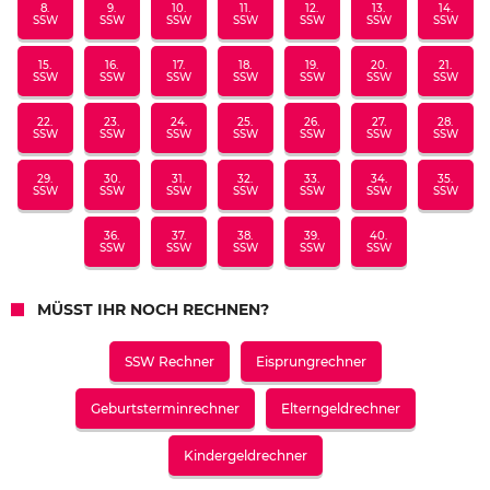
8.
9.
10.
11.
12.
13.
14.
SSW
SSW
SSW
SSW
SSW
SSW
SSW
15.
16.
17.
18.
19.
20.
21.
SSW
SSW
SSW
SSW
SSW
SSW
SSW
22.
23.
24.
25.
26.
27.
28.
SSW
SSW
SSW
SSW
SSW
SSW
SSW
29.
30.
31.
32.
33.
34.
35.
SSW
SSW
SSW
SSW
SSW
SSW
SSW
36.
37.
38.
39.
40.
SSW
SSW
SSW
SSW
SSW
MÜSST IHR NOCH RECHNEN?
SSW Rechner
Eisprungrechner
Geburtsterminrechner
Elterngeldrechner
Kindergeldrechner