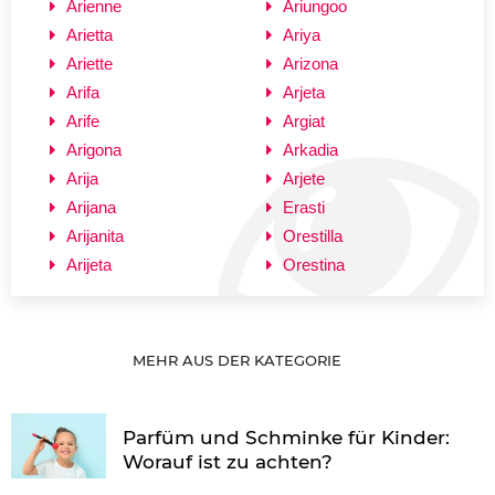
Arienne
Ariungoo
Arietta
Ariya
Ariette
Arizona
Arifa
Arjeta
Arife
Argiat
Arigona
Arkadia
Arija
Arjete
Arijana
Erasti
Arijanita
Orestilla
Arijeta
Orestina
MEHR AUS DER KATEGORIE
Parfüm und Schminke für Kinder:
Worauf ist zu achten?