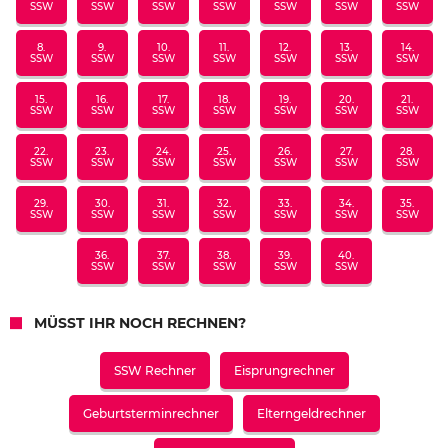
SSW
SSW
SSW
SSW
SSW
SSW
SSW
8.
9.
10.
11.
12.
13.
14.
SSW
SSW
SSW
SSW
SSW
SSW
SSW
15.
16.
17.
18.
19.
20.
21.
SSW
SSW
SSW
SSW
SSW
SSW
SSW
22.
23.
24.
25.
26.
27.
28.
SSW
SSW
SSW
SSW
SSW
SSW
SSW
29.
30.
31.
32.
33.
34.
35.
SSW
SSW
SSW
SSW
SSW
SSW
SSW
36.
37.
38.
39.
40.
SSW
SSW
SSW
SSW
SSW
MÜSST IHR NOCH RECHNEN?
SSW Rechner
Eisprungrechner
Geburtsterminrechner
Elterngeldrechner