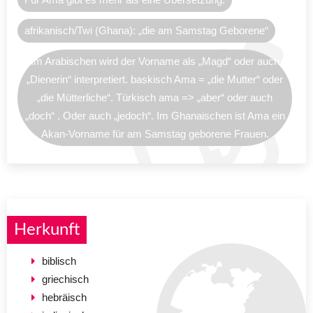
afrikanisch/Twi (Ghana): „die am Samstag Geborene“
Im Arabischen wird der Vorname als „Magd“ oder auch
„Dienerin“ interpretiert. baskisch Ama = „die Mutter“ oder
„die Mütterliche“. Türkisch ama => „aber“ oder auch
„doch“ . Oder auch „jedoch“. Im Ghanaischen ist Ama ein
Akan-Vorname für am Samstag geborene Frauen.
Herkunft
biblisch
griechisch
hebräisch