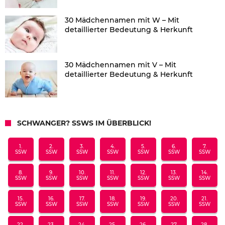
30 Mädchennamen mit W – Mit
detaillierter Bedeutung & Herkunft
30 Mädchennamen mit V – Mit
detaillierter Bedeutung & Herkunft
SCHWANGER? SSWS IM ÜBERBLICK!
1.
2.
3.
4.
5.
6.
7.
SSW
SSW
SSW
SSW
SSW
SSW
SSW
8.
9.
10.
11.
12.
13.
14.
SSW
SSW
SSW
SSW
SSW
SSW
SSW
15.
16.
17.
18.
19.
20.
21.
SSW
SSW
SSW
SSW
SSW
SSW
SSW
22.
23.
24.
25.
26.
27.
28.