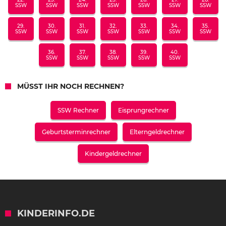
SSW
SSW
SSW
SSW
SSW
SSW
SSW
29.
30.
31.
32.
33.
34.
35.
SSW
SSW
SSW
SSW
SSW
SSW
SSW
36.
37.
38.
39.
40.
SSW
SSW
SSW
SSW
SSW
MÜSST IHR NOCH RECHNEN?
SSW Rechner
Eisprungrechner
Geburtsterminrechner
Elterngeldrechner
Kindergeldrechner
KINDERINFO.DE