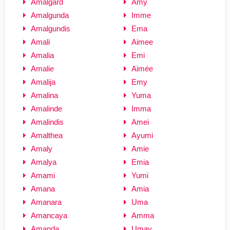
Amalgard
Amý
Amalgunda
Imme
Amalgundis
Ema
Amali
Aimee
Amalia
Emi
Amalie
Aimée
Amalija
Emy
Amalina
Yuma
Amalinde
Imma
Amalindis
Amei
Amalthea
Ayumi
Amaly
Amie
Amalya
Emia
Amami
Yumi
Amana
Amia
Amanara
Uma
Amancaya
Amma
Amanda
Umay