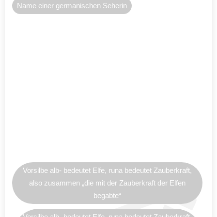
Name einer germanischen Seherin
Vorsilbe alb- bedeutet Elfe, runa bedeutet Zauberkraft,
also zusammen „die mit der Zauberkraft der Elfen
begabte“
Vorsilbe alb- bedeutet Elfe, runa bedeutet Zauberkraft,