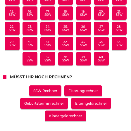
15.
16.
17.
18.
19.
20.
21.
SSW
SSW
SSW
SSW
SSW
SSW
SSW
22.
23.
24.
25.
26.
27.
28.
SSW
SSW
SSW
SSW
SSW
SSW
SSW
29.
30.
31.
32.
33.
34.
35.
SSW
SSW
SSW
SSW
SSW
SSW
SSW
36.
37.
38.
39.
40.
SSW
SSW
SSW
SSW
SSW
MÜSST IHR NOCH RECHNEN?
SSW Rechner
Eisprungrechner
Geburtsterminrechner
Elterngeldrechner
Kindergeldrechner