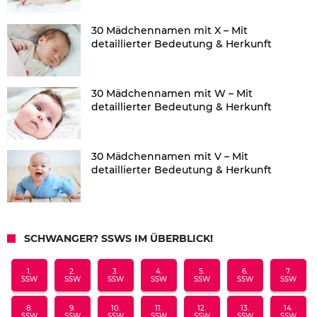
30 Mädchennamen mit X – Mit
detaillierter Bedeutung & Herkunft
30 Mädchennamen mit W – Mit
detaillierter Bedeutung & Herkunft
30 Mädchennamen mit V – Mit
detaillierter Bedeutung & Herkunft
SCHWANGER? SSWS IM ÜBERBLICK!
1.
2.
3.
4.
5.
6.
7.
SSW
SSW
SSW
SSW
SSW
SSW
SSW
8.
9.
10.
11.
12.
13.
14.
SSW
SSW
SSW
SSW
SSW
SSW
SSW