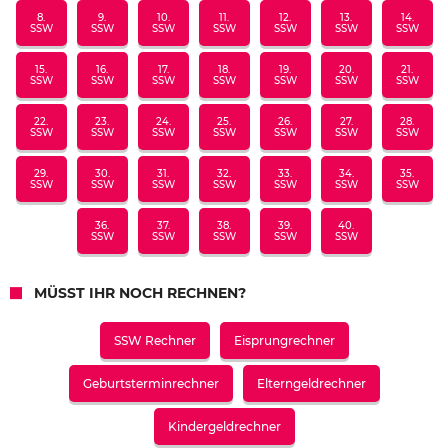
8.
9.
10.
11.
12.
13.
14.
SSW
SSW
SSW
SSW
SSW
SSW
SSW
15.
16.
17.
18.
19.
20.
21.
SSW
SSW
SSW
SSW
SSW
SSW
SSW
22.
23.
24.
25.
26.
27.
28.
SSW
SSW
SSW
SSW
SSW
SSW
SSW
29.
30.
31.
32.
33.
34.
35.
SSW
SSW
SSW
SSW
SSW
SSW
SSW
36.
37.
38.
39.
40.
SSW
SSW
SSW
SSW
SSW
MÜSST IHR NOCH RECHNEN?
SSW Rechner
Eisprungrechner
Geburtsterminrechner
Elterngeldrechner
Kindergeldrechner