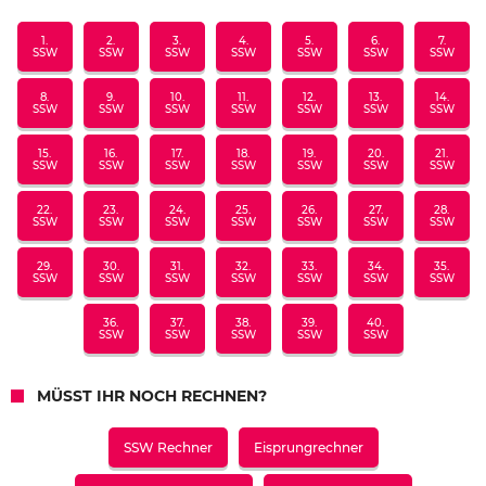
1.
2.
3.
4.
5.
6.
7.
SSW
SSW
SSW
SSW
SSW
SSW
SSW
8.
9.
10.
11.
12.
13.
14.
SSW
SSW
SSW
SSW
SSW
SSW
SSW
15.
16.
17.
18.
19.
20.
21.
SSW
SSW
SSW
SSW
SSW
SSW
SSW
22.
23.
24.
25.
26.
27.
28.
SSW
SSW
SSW
SSW
SSW
SSW
SSW
29.
30.
31.
32.
33.
34.
35.
SSW
SSW
SSW
SSW
SSW
SSW
SSW
36.
37.
38.
39.
40.
SSW
SSW
SSW
SSW
SSW
MÜSST IHR NOCH RECHNEN?
SSW Rechner
Eisprungrechner