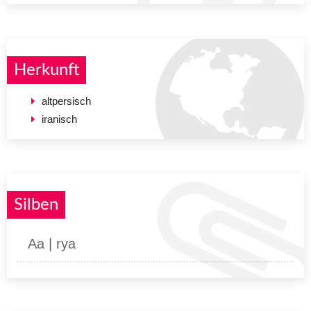
Herkunft
altpersisch
iranisch
Silben
Aa | rya