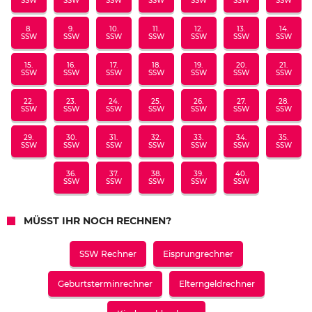
SSW
SSW
SSW
SSW
SSW
SSW
SSW
8.
9.
10.
11.
12.
13.
14.
SSW
SSW
SSW
SSW
SSW
SSW
SSW
15.
16.
17.
18.
19.
20.
21.
SSW
SSW
SSW
SSW
SSW
SSW
SSW
22.
23.
24.
25.
26.
27.
28.
SSW
SSW
SSW
SSW
SSW
SSW
SSW
29.
30.
31.
32.
33.
34.
35.
SSW
SSW
SSW
SSW
SSW
SSW
SSW
36.
37.
38.
39.
40.
SSW
SSW
SSW
SSW
SSW
MÜSST IHR NOCH RECHNEN?
SSW Rechner
Eisprungrechner
Geburtsterminrechner
Elterngeldrechner