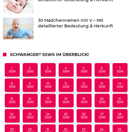
30 Mädchennamen mit V – Mit
detaillierter Bedeutung & Herkunft
SCHWANGER? SSWS IM ÜBERBLICK!
1.
2.
3.
4.
5.
6.
7.
SSW
SSW
SSW
SSW
SSW
SSW
SSW
8.
9.
10.
11.
12.
13.
14.
SSW
SSW
SSW
SSW
SSW
SSW
SSW
15.
16.
17.
18.
19.
20.
21.
SSW
SSW
SSW
SSW
SSW
SSW
SSW
22.
23.
24.
25.
26.
27.
28.
SSW
SSW
SSW
SSW
SSW
SSW
SSW
29.
30.
31.
32.
33.
34.
35.