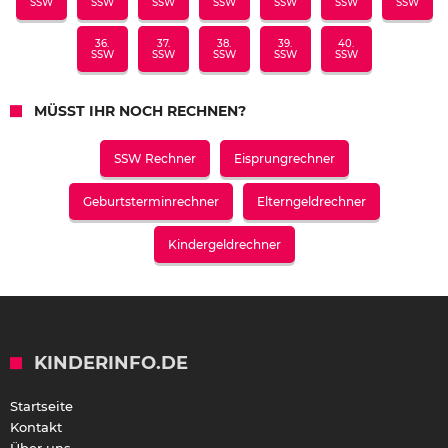
SSW
SSW
SSW
SSW
SSW
SSW
SSW
36.
37.
38.
39.
40.
SSW
SSW
SSW
SSW
SSW
MÜSST IHR NOCH RECHNEN?
SSW Rechner
Eisprungrechner
Geburtsterminrechner
Elterngeldrechner
Kindergeldrechner
KINDERINFO.DE
Startseite
Kontakt
Über uns