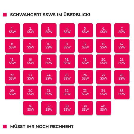
SCHWANGER? SSWS IM ÜBERBLICK!
1.
2.
3.
4.
5.
6.
7.
SSW
SSW
SSW
SSW
SSW
SSW
SSW
8.
9.
10.
11.
12.
13.
14.
SSW
SSW
SSW
SSW
SSW
SSW
SSW
15.
16.
17.
18.
19.
20.
21.
SSW
SSW
SSW
SSW
SSW
SSW
SSW
22.
23.
24.
25.
26.
27.
28.
SSW
SSW
SSW
SSW
SSW
SSW
SSW
29.
30.
31.
32.
33.
34.
35.
SSW
SSW
SSW
SSW
SSW
SSW
SSW
36.
37.
38.
39.
40.
SSW
SSW
SSW
SSW
SSW
MÜSST IHR NOCH RECHNEN?