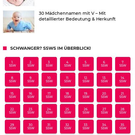
30 Mädchennamen mit V – Mit
detaillierter Bedeutung & Herkunft
SCHWANGER? SSWS IM ÜBERBLICK!
1.
2.
3.
4.
5.
6.
7.
SSW
SSW
SSW
SSW
SSW
SSW
SSW
8.
9.
10.
11.
12.
13.
14.
SSW
SSW
SSW
SSW
SSW
SSW
SSW
15.
16.
17.
18.
19.
20.
21.
SSW
SSW
SSW
SSW
SSW
SSW
SSW
22.
23.
24.
25.
26.
27.
28.
SSW
SSW
SSW
SSW
SSW
SSW
SSW
29.
30.
31.
32.
33.
34.
35.
SSW
SSW
SSW
SSW
SSW
SSW
SSW