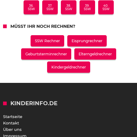
36.
37.
38.
39.
40.
SSW
SSW
SSW
SSW
SSW
MÜSST IHR NOCH RECHNEN?
SSW Rechner
Eisprungrechner
Geburtsterminrechner
Elterngeldrechner
Kindergeldrechner
KINDERINFO.DE
Startseite
Kontakt
Über uns
Impressum