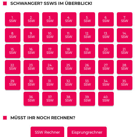
SCHWANGER? SSWS IM ÜBERBLICK!
1.
2.
3.
4.
5.
6.
7.
SSW
SSW
SSW
SSW
SSW
SSW
SSW
8.
9.
10.
11.
12.
13.
14.
SSW
SSW
SSW
SSW
SSW
SSW
SSW
15.
16.
17.
18.
19.
20.
21.
SSW
SSW
SSW
SSW
SSW
SSW
SSW
22.
23.
24.
25.
26.
27.
28.
SSW
SSW
SSW
SSW
SSW
SSW
SSW
29.
30.
31.
32.
33.
34.
35.
SSW
SSW
SSW
SSW
SSW
SSW
SSW
36.
37.
38.
39.
40.
SSW
SSW
SSW
SSW
SSW
MÜSST IHR NOCH RECHNEN?
SSW Rechner
Eisprungrechner