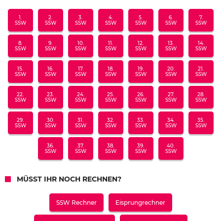
1.
2.
3.
4.
5.
6.
7.
SSW
SSW
SSW
SSW
SSW
SSW
SSW
8.
9.
10.
11.
12.
13.
14.
SSW
SSW
SSW
SSW
SSW
SSW
SSW
15.
16.
17.
18.
19.
20.
21.
SSW
SSW
SSW
SSW
SSW
SSW
SSW
22.
23.
24.
25.
26.
27.
28.
SSW
SSW
SSW
SSW
SSW
SSW
SSW
29.
30.
31.
32.
33.
34.
35.
SSW
SSW
SSW
SSW
SSW
SSW
SSW
36.
37.
38.
39.
40.
SSW
SSW
SSW
SSW
SSW
MÜSST IHR NOCH RECHNEN?
SSW Rechner
Eisprungrechner