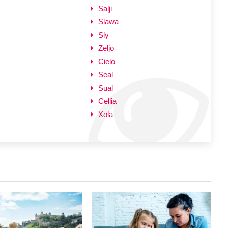
Salji
Slawa
Sly
Zeljo
Cielo
Seal
Sual
Cellia
Xola