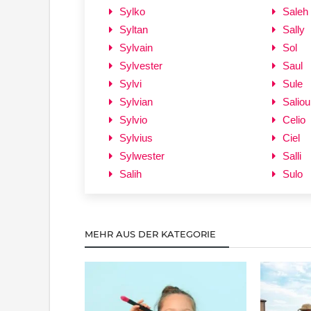
Sylko
Saleh
Syltan
Sally
Sylvain
Sol
Sylvester
Saul
Sylvi
Sule
Sylvian
Saliou
Sylvio
Celio
Sylvius
Ciel
Sylwester
Salli
Salih
Sulo
MEHR AUS DER KATEGORIE