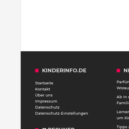
KINDERINFO.DE
N
Parfü
Startseite
Worauf
Kontakt
Über uns
Ab in
Impressum
Famili
Datenschutz
Lernen
Datenschutz-Einstellungen
um Ki
Tipps 