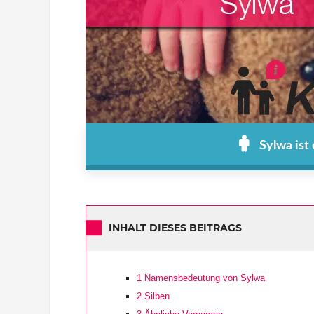
Sylwa ist
INHALT DIESES BEITRAGS
1
Namensbedeutung von Sylwa
2
Silben