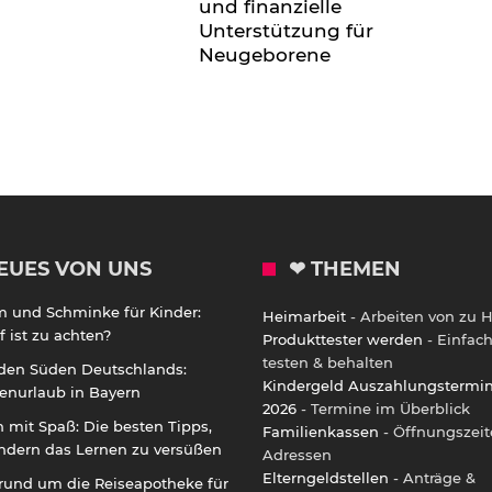
und finanzielle
Unterstützung für
Neugeborene
EUES VON UNS
❤ THEMEN
m und Schminke für Kinder:
Heimarbeit
- Arbeiten von zu 
 ist zu achten?
Produkttester werden
- Einfac
testen & behalten
 den Süden Deutschlands:
Kindergeld Auszahlungstermi
enurlaub in Bayern
2026
- Termine im Überblick
 mit Spaß: Die besten Tipps,
Familienkassen
- Öffnungszeit
ndern das Lernen zu versüßen
Adressen
Elterngeldstellen
- Anträge &
rund um die Reiseapotheke für