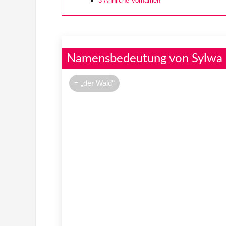
3
Ähnliche Vornamen
Namensbedeutung von Sylwa
= „der Wald“