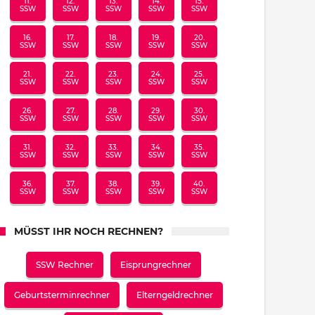
11.
12.
13.
14.
15.
SSW
SSW
SSW
SSW
SSW
16.
17.
18.
19.
20.
SSW
SSW
SSW
SSW
SSW
21.
22.
23.
24.
25.
SSW
SSW
SSW
SSW
SSW
26.
27.
28.
29.
30.
SSW
SSW
SSW
SSW
SSW
31.
32.
33.
34.
35.
SSW
SSW
SSW
SSW
SSW
36.
37.
38.
39.
40.
SSW
SSW
SSW
SSW
SSW
MÜSST IHR NOCH RECHNEN?
SSW Rechner
Eisprungrechner
Geburtsterminrechner
Elterngeldrechner