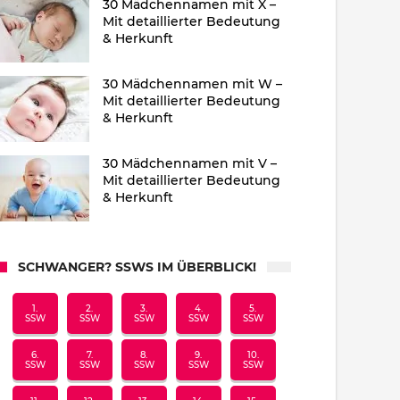
30 Mädchennamen mit X –
Mit detaillierter Bedeutung
& Herkunft
30 Mädchennamen mit W –
Mit detaillierter Bedeutung
& Herkunft
30 Mädchennamen mit V –
Mit detaillierter Bedeutung
& Herkunft
SCHWANGER? SSWS IM ÜBERBLICK!
1.
2.
3.
4.
5.
SSW
SSW
SSW
SSW
SSW
6.
7.
8.
9.
10.
SSW
SSW
SSW
SSW
SSW