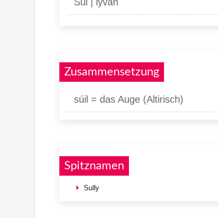
Sul | lyvan
Zusammensetzung
súil = das Auge (Altirisch)
Spitznamen
Sully