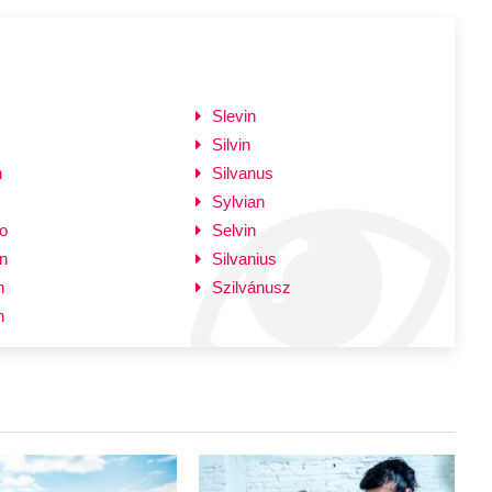
Slevin
Silvin
n
Silvanus
Sylvian
o
Selvin
n
Silvanius
n
Szilvánusz
n