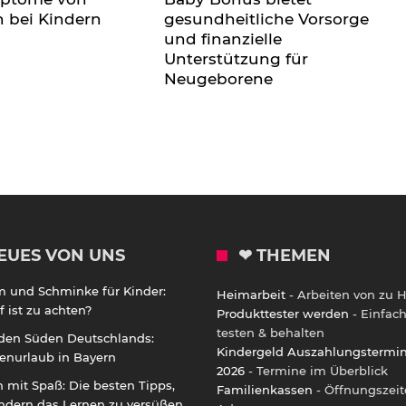
n bei Kindern
gesundheitliche Vorsorge
und finanzielle
Unterstützung für
Neugeborene
EUES VON UNS
❤ THEMEN
m und Schminke für Kinder:
Heimarbeit
- Arbeiten von zu 
 ist zu achten?
Produkttester werden
- Einfac
testen & behalten
 den Süden Deutschlands:
Kindergeld Auszahlungstermi
enurlaub in Bayern
2026
- Termine im Überblick
 mit Spaß: Die besten Tipps,
Familienkassen
- Öffnungszeit
ndern das Lernen zu versüßen