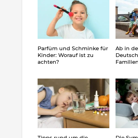
Parfüm und Schminke für
Ab in d
Kinder: Worauf ist zu
Deutsch
achten?
Familie
Tipps rund um die
Die Sy