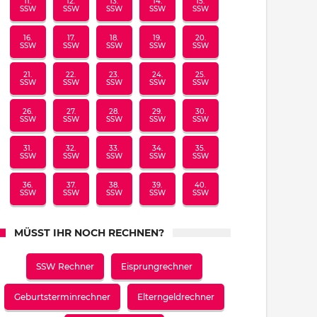
11.
12.
13.
14.
15.
SSW
SSW
SSW
SSW
SSW
16.
17.
18.
19.
20.
SSW
SSW
SSW
SSW
SSW
21.
22.
23.
24.
25.
SSW
SSW
SSW
SSW
SSW
26.
27.
28.
29.
30.
SSW
SSW
SSW
SSW
SSW
31.
32.
33.
34.
35.
SSW
SSW
SSW
SSW
SSW
36.
37.
38.
39.
40.
SSW
SSW
SSW
SSW
SSW
MÜSST IHR NOCH RECHNEN?
SSW Rechner
Eisprungrechner
Geburtsterminrechner
Elterngeldrechner