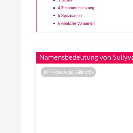
3
Silben
4
Zusammensetzung
5
Spitznamen
6
Ähnliche Vornamen
Namensbedeutung von Sullyv
súil = das Auge (Altirisch)