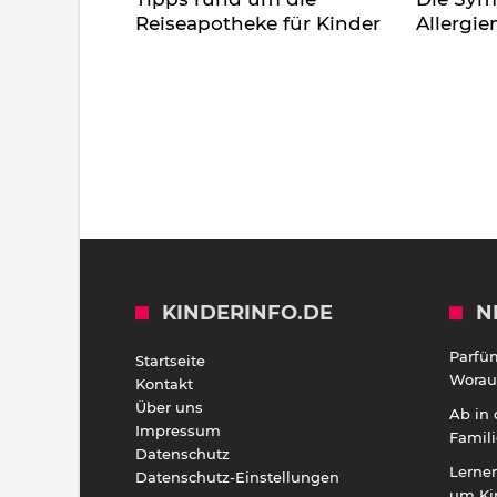
Reiseapotheke für Kinder
Allergie
KINDERINFO.DE
N
Parfü
Startseite
Worauf
Kontakt
Über uns
Ab in
Impressum
Famili
Datenschutz
Lernen
Datenschutz-Einstellungen
um Ki