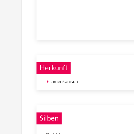
Herkunft
amerikanisch
Silben