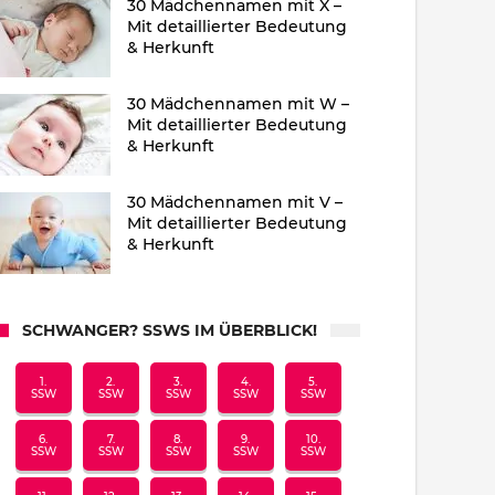
30 Mädchennamen mit X –
Mit detaillierter Bedeutung
& Herkunft
30 Mädchennamen mit W –
Mit detaillierter Bedeutung
& Herkunft
30 Mädchennamen mit V –
Mit detaillierter Bedeutung
& Herkunft
SCHWANGER? SSWS IM ÜBERBLICK!
1.
2.
3.
4.
5.
SSW
SSW
SSW
SSW
SSW
6.
7.
8.
9.
10.
SSW
SSW
SSW
SSW
SSW