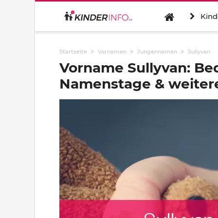
Kind
Startseite
Vornamen
Jungennamen
Sullyvan
Vorname Sullyvan: Be
Namenstage & weitere