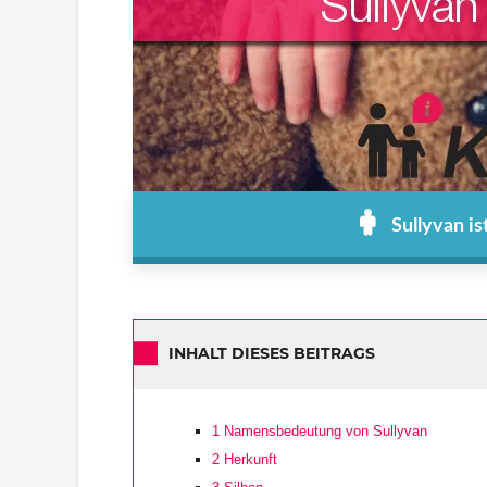
Sullyvan i
INHALT DIESES BEITRAGS
1
Namensbedeutung von Sullyvan
2
Herkunft