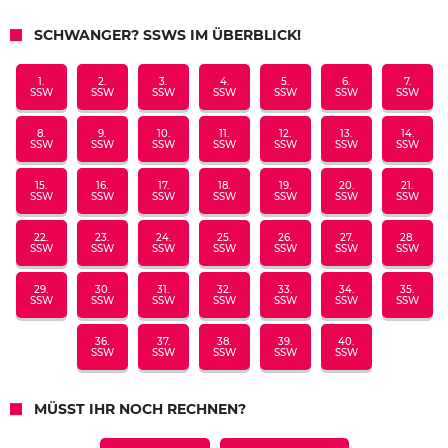
SCHWANGER? SSWS IM ÜBERBLICK!
1.
2.
3.
4.
5.
6.
7.
SSW
SSW
SSW
SSW
SSW
SSW
SSW
8.
9.
10.
11.
12.
13.
14.
SSW
SSW
SSW
SSW
SSW
SSW
SSW
15.
16.
17.
18.
19.
20.
21.
SSW
SSW
SSW
SSW
SSW
SSW
SSW
22.
23.
24.
25.
26.
27.
28.
SSW
SSW
SSW
SSW
SSW
SSW
SSW
29.
30.
31.
32.
33.
34.
35.
SSW
SSW
SSW
SSW
SSW
SSW
SSW
36.
37.
38.
39.
40.
SSW
SSW
SSW
SSW
SSW
MÜSST IHR NOCH RECHNEN?