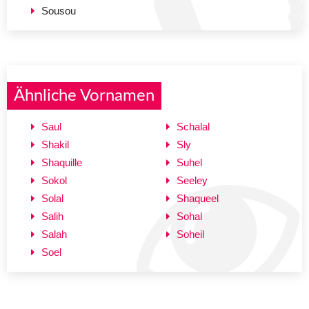
Sousou
Ähnliche Vornamen
Saul
Schalal
Shakil
Sly
Shaquille
Suhel
Sokol
Seeley
Solal
Shaqueel
Salih
Sohal
Salah
Soheil
Soel