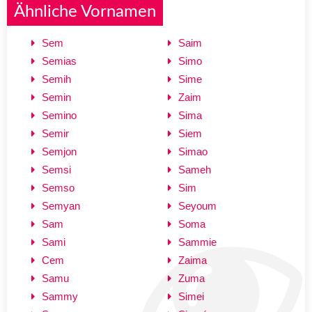
Ähnliche Vornamen
Sem
Saim
Semias
Simo
Semih
Sime
Semin
Zaim
Semino
Sima
Semir
Siem
Semjon
Simao
Semsi
Sameh
Semso
Sim
Semyan
Seyoum
Sam
Soma
Sami
Sammie
Cem
Zaima
Samu
Zuma
Sammy
Simei