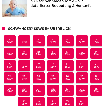
30 Mädchennamen mit V – Mit
detaillierter Bedeutung & Herkunft
SCHWANGER? SSWS IM ÜBERBLICK!
1.
2.
3.
4.
5.
6.
7.
SSW
SSW
SSW
SSW
SSW
SSW
SSW
8.
9.
10.
11.
12.
13.
14.
SSW
SSW
SSW
SSW
SSW
SSW
SSW
15.
16.
17.
18.
19.
20.
21.
SSW
SSW
SSW
SSW
SSW
SSW
SSW
22.
23.
24.
25.
26.
27.
28.
SSW
SSW
SSW
SSW
SSW
SSW
SSW
29.
30.
31.
32.
33.
34.
35.
SSW
SSW
SSW
SSW
SSW
SSW
SSW
36.
37.
38.
39.
40.
SSW
SSW
SSW
SSW
SSW