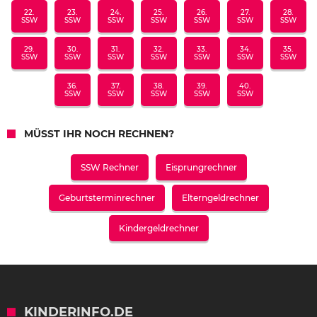
22.
23.
24.
25.
26.
27.
28.
SSW
SSW
SSW
SSW
SSW
SSW
SSW
29.
30.
31.
32.
33.
34.
35.
SSW
SSW
SSW
SSW
SSW
SSW
SSW
36.
37.
38.
39.
40.
SSW
SSW
SSW
SSW
SSW
MÜSST IHR NOCH RECHNEN?
SSW Rechner
Eisprungrechner
Geburtsterminrechner
Elterngeldrechner
Kindergeldrechner
KINDERINFO.DE