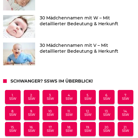
30 Mädchennamen mit W – Mit
detaillierter Bedeutung & Herkunft
30 Mädchennamen mit V – Mit
detaillierter Bedeutung & Herkunft
SCHWANGER? SSWS IM ÜBERBLICK!
1.
2.
3.
4.
5.
6.
7.
SSW
SSW
SSW
SSW
SSW
SSW
SSW
8.
9.
10.
11.
12.
13.
14.
SSW
SSW
SSW
SSW
SSW
SSW
SSW
15.
16.
17.
18.
19.
20.
21.
SSW
SSW
SSW
SSW
SSW
SSW
SSW