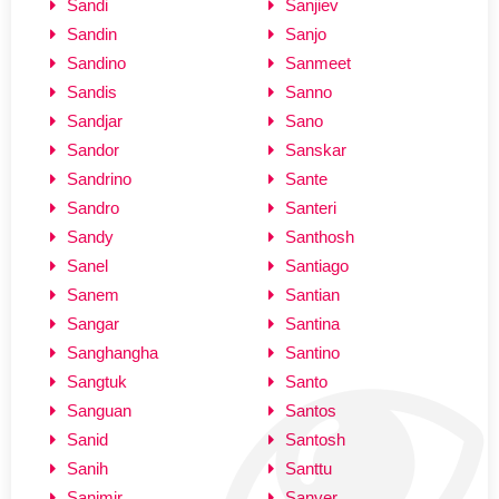
Sandi
Sanjiev
Sandin
Sanjo
Sandino
Sanmeet
Sandis
Sanno
Sandjar
Sano
Sandor
Sanskar
Sandrino
Sante
Sandro
Santeri
Sandy
Santhosh
Sanel
Santiago
Sanem
Santian
Sangar
Santina
Sanghangha
Santino
Sangtuk
Santo
Sanguan
Santos
Sanid
Santosh
Sanih
Santtu
Sanimir
Sanver