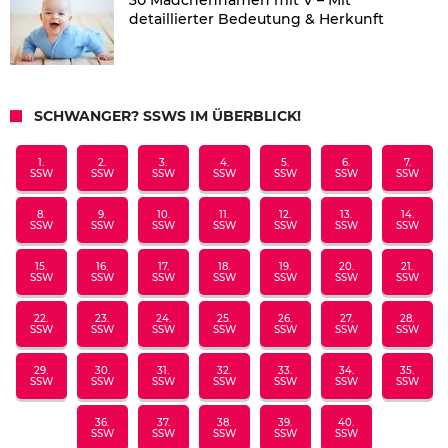
detaillierter Bedeutung & Herkunft
SCHWANGER? SSWS IM ÜBERBLICK!
1.
2.
3.
4.
5.
6.
7.
SSW
SSW
SSW
SSW
SSW
SSW
SSW
8.
9.
10.
11.
12.
13.
14.
SSW
SSW
SSW
SSW
SSW
SSW
SSW
15.
16.
17.
18.
19.
20.
21.
SSW
SSW
SSW
SSW
SSW
SSW
SSW
22.
23.
24.
25.
26.
27.
28.
SSW
SSW
SSW
SSW
SSW
SSW
SSW
29.
30.
31.
32.
33.
34.
35.
SSW
SSW
SSW
SSW
SSW
SSW
SSW
36.
37.
38.
39.
40.
SSW
SSW
SSW
SSW
SSW