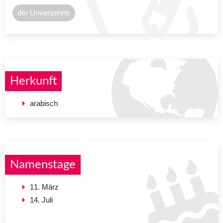
der Unversehrte
Herkunft
arabisch
Namenstage
11. März
14. Juli