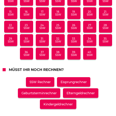
SSW
SSW
SSW
SSW
SSW
SSW
SSW
15.
16.
17.
18.
19.
20.
21.
SSW
SSW
SSW
SSW
SSW
SSW
SSW
22.
23.
24.
25.
26.
27.
28.
SSW
SSW
SSW
SSW
SSW
SSW
SSW
29.
30.
31.
32.
33.
34.
35.
SSW
SSW
SSW
SSW
SSW
SSW
SSW
36.
37.
38.
39.
40.
SSW
SSW
SSW
SSW
SSW
MÜSST IHR NOCH RECHNEN?
SSW Rechner
Eisprungrechner
Geburtsterminrechner
Elterngeldrechner
Kindergeldrechner