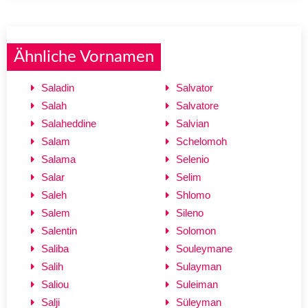
Ähnliche Vornamen
Saladin
Salvator
Salah
Salvatore
Salaheddine
Salvian
Salam
Schelomoh
Salama
Selenio
Salar
Selim
Saleh
Shlomo
Salem
Sileno
Salentin
Solomon
Saliba
Souleymane
Salih
Sulayman
Saliou
Suleiman
Salji
Süleyman