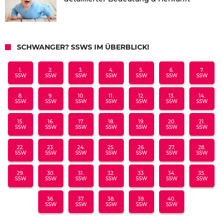
SCHWANGER? SSWS IM ÜBERBLICK!
1.
2.
3.
4.
5.
6.
7.
SSW
SSW
SSW
SSW
SSW
SSW
SSW
8.
9.
10.
11.
12.
13.
14.
SSW
SSW
SSW
SSW
SSW
SSW
SSW
15.
16.
17.
18.
19.
20.
21.
SSW
SSW
SSW
SSW
SSW
SSW
SSW
22.
23.
24.
25.
26.
27.
28.
SSW
SSW
SSW
SSW
SSW
SSW
SSW
29.
30.
31.
32.
33.
34.
35.
SSW
SSW
SSW
SSW
SSW
SSW
SSW
36.
37.
38.
39.
40.
SSW
SSW
SSW
SSW
SSW