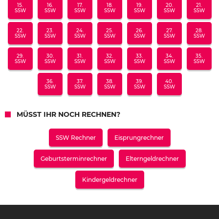
15.
16.
17.
18.
19.
20.
21.
SSW
SSW
SSW
SSW
SSW
SSW
SSW
22.
23.
24.
25.
26.
27.
28.
SSW
SSW
SSW
SSW
SSW
SSW
SSW
29.
30.
31.
32.
33.
34.
35.
SSW
SSW
SSW
SSW
SSW
SSW
SSW
36.
37.
38.
39.
40.
SSW
SSW
SSW
SSW
SSW
MÜSST IHR NOCH RECHNEN?
SSW Rechner
Eisprungrechner
Geburtsterminrechner
Elterngeldrechner
Kindergeldrechner