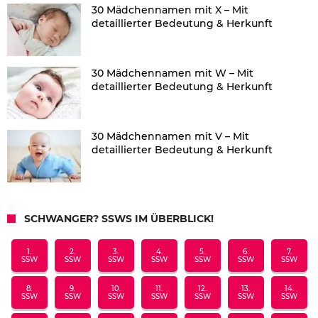
30 Mädchennamen mit X – Mit
detaillierter Bedeutung & Herkunft
30 Mädchennamen mit W – Mit
detaillierter Bedeutung & Herkunft
30 Mädchennamen mit V – Mit
detaillierter Bedeutung & Herkunft
SCHWANGER? SSWS IM ÜBERBLICK!
1.
2.
3.
4.
5.
6.
7.
SSW
SSW
SSW
SSW
SSW
SSW
SSW
8.
9.
10.
11.
12.
13.
14.
SSW
SSW
SSW
SSW
SSW
SSW
SSW