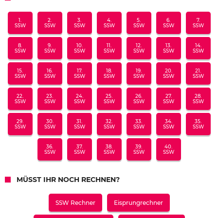
1.
2.
3.
4.
5.
6.
7.
SSW
SSW
SSW
SSW
SSW
SSW
SSW
8.
9.
10.
11.
12.
13.
14.
SSW
SSW
SSW
SSW
SSW
SSW
SSW
15.
16.
17.
18.
19.
20.
21.
SSW
SSW
SSW
SSW
SSW
SSW
SSW
22.
23.
24.
25.
26.
27.
28.
SSW
SSW
SSW
SSW
SSW
SSW
SSW
29.
30.
31.
32.
33.
34.
35.
SSW
SSW
SSW
SSW
SSW
SSW
SSW
36.
37.
38.
39.
40.
SSW
SSW
SSW
SSW
SSW
MÜSST IHR NOCH RECHNEN?
SSW Rechner
Eisprungrechner