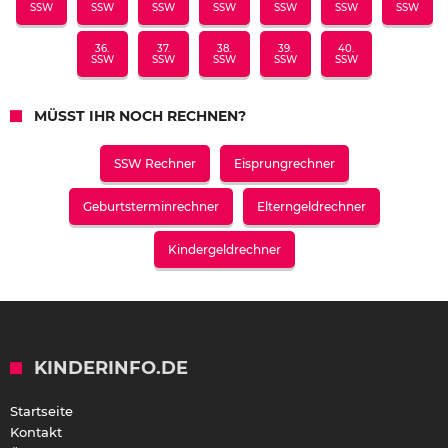
SSW
SSW
SSW
SSW
SSW
SSW
SSW
36.
37.
38.
39.
40.
SSW
SSW
SSW
SSW
SSW
MÜSST IHR NOCH RECHNEN?
SSW Rechner
Eisprungrechner
Geburtsterminrechner
Elterngeldrechner
Kindergeldrechner
KINDERINFO.DE
Startseite
Kontakt