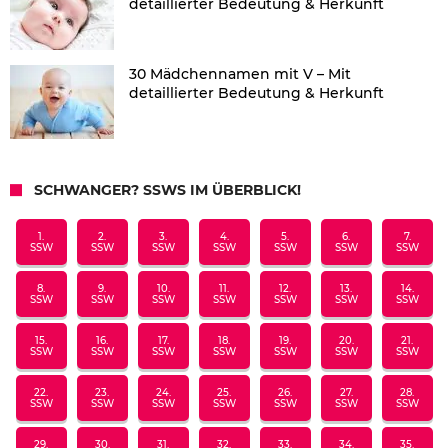
detaillierter Bedeutung & Herkunft
30 Mädchennamen mit V – Mit
detaillierter Bedeutung & Herkunft
SCHWANGER? SSWS IM ÜBERBLICK!
1.
2.
3.
4.
5.
6.
7.
SSW
SSW
SSW
SSW
SSW
SSW
SSW
8.
9.
10.
11.
12.
13.
14.
SSW
SSW
SSW
SSW
SSW
SSW
SSW
15.
16.
17.
18.
19.
20.
21.
SSW
SSW
SSW
SSW
SSW
SSW
SSW
22.
23.
24.
25.
26.
27.
28.
SSW
SSW
SSW
SSW
SSW
SSW
SSW
29.
30.
31.
32.
33.
34.
35.