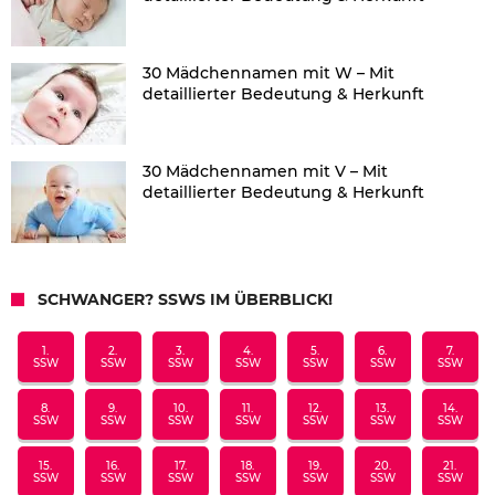
30 Mädchennamen mit W – Mit
detaillierter Bedeutung & Herkunft
30 Mädchennamen mit V – Mit
detaillierter Bedeutung & Herkunft
SCHWANGER? SSWS IM ÜBERBLICK!
1.
2.
3.
4.
5.
6.
7.
SSW
SSW
SSW
SSW
SSW
SSW
SSW
8.
9.
10.
11.
12.
13.
14.
SSW
SSW
SSW
SSW
SSW
SSW
SSW
15.
16.
17.
18.
19.
20.
21.
SSW
SSW
SSW
SSW
SSW
SSW
SSW