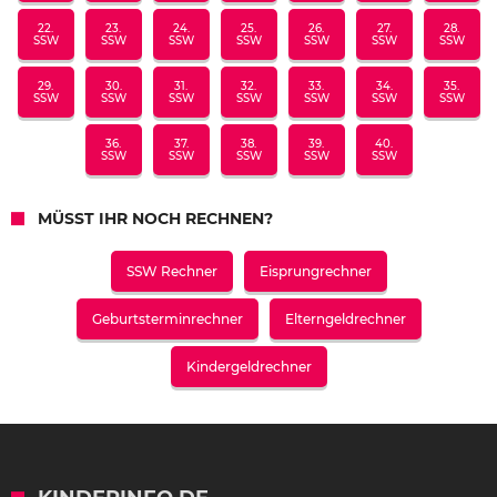
22.
23.
24.
25.
26.
27.
28.
SSW
SSW
SSW
SSW
SSW
SSW
SSW
29.
30.
31.
32.
33.
34.
35.
SSW
SSW
SSW
SSW
SSW
SSW
SSW
36.
37.
38.
39.
40.
SSW
SSW
SSW
SSW
SSW
MÜSST IHR NOCH RECHNEN?
SSW Rechner
Eisprungrechner
Geburtsterminrechner
Elterngeldrechner
Kindergeldrechner