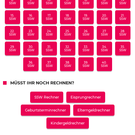
SSW
SSW
SSW
SSW
SSW
SSW
SSW
15.
16.
17.
18.
19.
20.
21.
SSW
SSW
SSW
SSW
SSW
SSW
SSW
22.
23.
24.
25.
26.
27.
28.
SSW
SSW
SSW
SSW
SSW
SSW
SSW
29.
30.
31.
32.
33.
34.
35.
SSW
SSW
SSW
SSW
SSW
SSW
SSW
36.
37.
38.
39.
40.
SSW
SSW
SSW
SSW
SSW
MÜSST IHR NOCH RECHNEN?
SSW Rechner
Eisprungrechner
Geburtsterminrechner
Elterngeldrechner
Kindergeldrechner