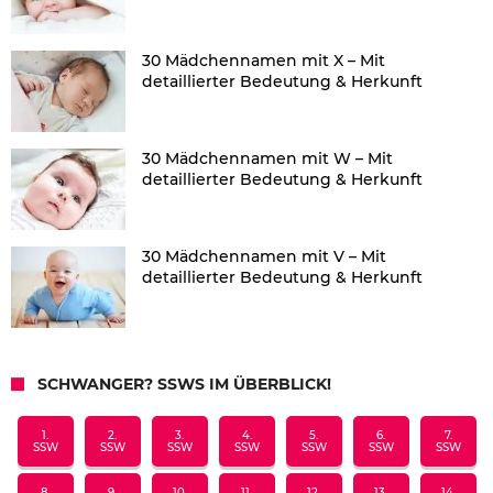
30 Mädchennamen mit X – Mit
detaillierter Bedeutung & Herkunft
30 Mädchennamen mit W – Mit
detaillierter Bedeutung & Herkunft
30 Mädchennamen mit V – Mit
detaillierter Bedeutung & Herkunft
SCHWANGER? SSWS IM ÜBERBLICK!
1.
2.
3.
4.
5.
6.
7.
SSW
SSW
SSW
SSW
SSW
SSW
SSW
8.
9.
10.
11.
12.
13.
14.