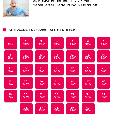
30 Mädchennamen mit V – Mit
detaillierter Bedeutung & Herkunft
SCHWANGER? SSWS IM ÜBERBLICK!
1.
2.
3.
4.
5.
6.
7.
SSW
SSW
SSW
SSW
SSW
SSW
SSW
8.
9.
10.
11.
12.
13.
14.
SSW
SSW
SSW
SSW
SSW
SSW
SSW
15.
16.
17.
18.
19.
20.
21.
SSW
SSW
SSW
SSW
SSW
SSW
SSW
22.
23.
24.
25.
26.
27.
28.
SSW
SSW
SSW
SSW
SSW
SSW
SSW
29.
30.
31.
32.
33.
34.
35.
SSW
SSW
SSW
SSW
SSW
SSW
SSW
36.
37.
38.
39.
40.
SSW
SSW
SSW
SSW
SSW