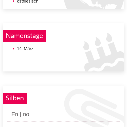
ostfriesisch
Namenstage
14. März
Silben
En | no