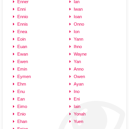
Enner
Ian
Enni
Iwan
Ennio
Ioan
Ennis
Onno
Enea
Ion
Eoin
Yann
Euan
Ihno
Ewan
Wayne
Ewen
Yan
Emin
Anno
Eymen
Owen
Ehm
Ayan
Enu
Ino
Ean
Eni
Eimo
Iain
Enio
Yonah
Ehan
Yuen
Enian