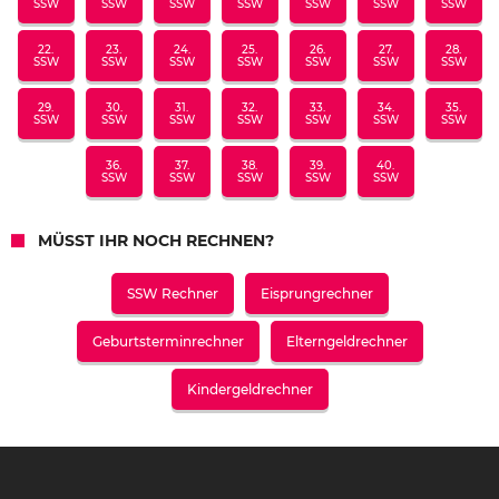
SSW
SSW
SSW
SSW
SSW
SSW
SSW
22.
23.
24.
25.
26.
27.
28.
SSW
SSW
SSW
SSW
SSW
SSW
SSW
29.
30.
31.
32.
33.
34.
35.
SSW
SSW
SSW
SSW
SSW
SSW
SSW
36.
37.
38.
39.
40.
SSW
SSW
SSW
SSW
SSW
MÜSST IHR NOCH RECHNEN?
SSW Rechner
Eisprungrechner
Geburtsterminrechner
Elterngeldrechner
Kindergeldrechner