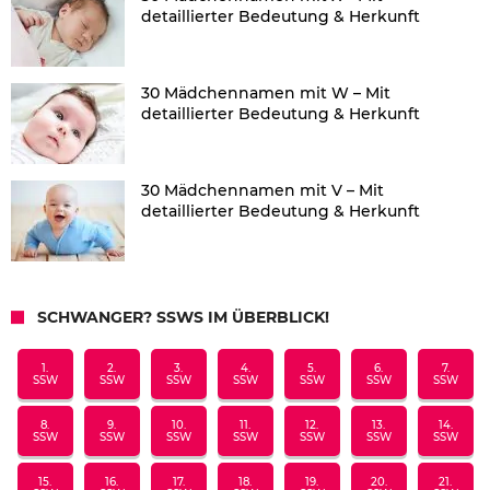
detaillierter Bedeutung & Herkunft
30 Mädchennamen mit W – Mit
detaillierter Bedeutung & Herkunft
30 Mädchennamen mit V – Mit
detaillierter Bedeutung & Herkunft
SCHWANGER? SSWS IM ÜBERBLICK!
1.
2.
3.
4.
5.
6.
7.
SSW
SSW
SSW
SSW
SSW
SSW
SSW
8.
9.
10.
11.
12.
13.
14.
SSW
SSW
SSW
SSW
SSW
SSW
SSW
15.
16.
17.
18.
19.
20.
21.