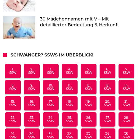
30 Mädchennamen mit V – Mit
detaillierter Bedeutung & Herkunft
SCHWANGER? SSWS IM ÜBERBLICK!
1.
2.
3.
4.
5.
6.
7.
SSW
SSW
SSW
SSW
SSW
SSW
SSW
8.
9.
10.
11.
12.
13.
14.
SSW
SSW
SSW
SSW
SSW
SSW
SSW
15.
16.
17.
18.
19.
20.
21.
SSW
SSW
SSW
SSW
SSW
SSW
SSW
22.
23.
24.
25.
26.
27.
28.
SSW
SSW
SSW
SSW
SSW
SSW
SSW
29.
30.
31.
32.
33.
34.
35.
SSW
SSW
SSW
SSW
SSW
SSW
SSW