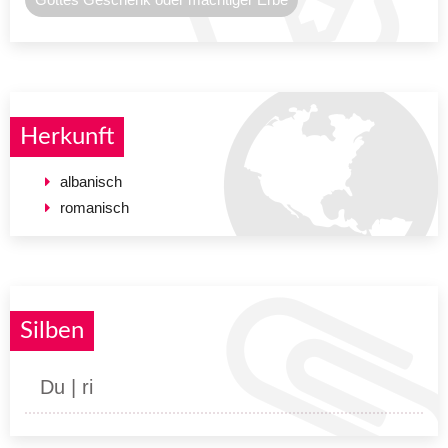
Herkunft
albanisch
romanisch
Silben
Du | ri