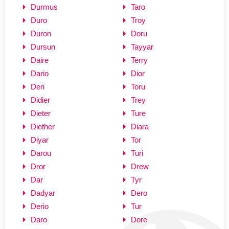
Durmus
Taro
Duro
Troy
Duron
Doru
Dursun
Tayyar
Daire
Terry
Dario
Dior
Deri
Toru
Didier
Trey
Dieter
Ture
Diether
Diara
Diyar
Tor
Darou
Turi
Dror
Drew
Dar
Tyr
Dadyar
Dero
Derio
Tur
Daro
Dore