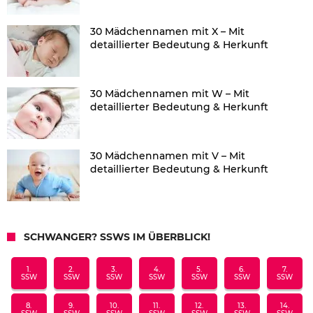
30 Mädchennamen mit X – Mit
detaillierter Bedeutung & Herkunft
30 Mädchennamen mit W – Mit
detaillierter Bedeutung & Herkunft
30 Mädchennamen mit V – Mit
detaillierter Bedeutung & Herkunft
SCHWANGER? SSWS IM ÜBERBLICK!
1.
2.
3.
4.
5.
6.
7.
SSW
SSW
SSW
SSW
SSW
SSW
SSW
8.
9.
10.
11.
12.
13.
14.