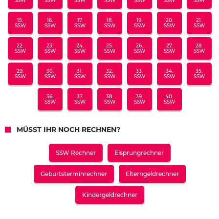
SSW
SSW
SSW
SSW
SSW
SSW
SSW
15.
16.
17.
18.
19.
20.
21.
SSW
SSW
SSW
SSW
SSW
SSW
SSW
22.
23.
24.
25.
26.
27.
28.
SSW
SSW
SSW
SSW
SSW
SSW
SSW
29.
30.
31.
32.
33.
34.
35.
SSW
SSW
SSW
SSW
SSW
SSW
SSW
36.
37.
38.
39.
40.
SSW
SSW
SSW
SSW
SSW
MÜSST IHR NOCH RECHNEN?
SSW Rechner
Eisprungrechner
Geburtsterminrechner
Elterngeldrechner
Kindergeldrechner