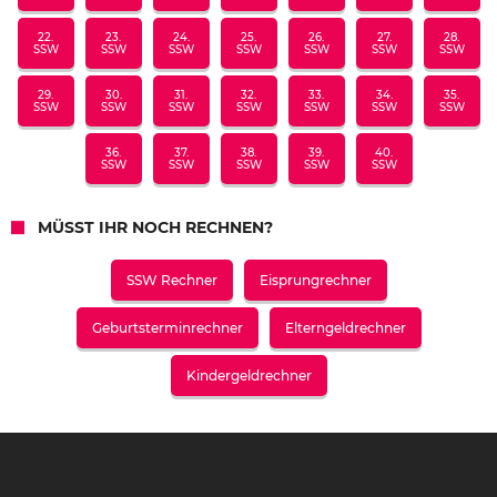
22.
23.
24.
25.
26.
27.
28.
SSW
SSW
SSW
SSW
SSW
SSW
SSW
29.
30.
31.
32.
33.
34.
35.
SSW
SSW
SSW
SSW
SSW
SSW
SSW
36.
37.
38.
39.
40.
SSW
SSW
SSW
SSW
SSW
MÜSST IHR NOCH RECHNEN?
SSW Rechner
Eisprungrechner
Geburtsterminrechner
Elterngeldrechner
Kindergeldrechner