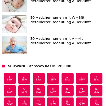
detaillierter Bedeutung & Herkunft
30 Mädchennamen mit W – Mit
detaillierter Bedeutung & Herkunft
30 Mädchennamen mit V – Mit
detaillierter Bedeutung & Herkunft
SCHWANGER? SSWS IM ÜBERBLICK!
1.
2.
3.
4.
5.
6.
7.
SSW
SSW
SSW
SSW
SSW
SSW
SSW
8.
9.
10.
11.
12.
13.
14.
SSW
SSW
SSW
SSW
SSW
SSW
SSW
15.
16.
17.
18.
19.
20.
21.
SSW
SSW
SSW
SSW
SSW
SSW
SSW