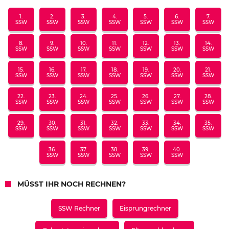
1.
2.
3.
4.
5.
6.
7.
SSW
SSW
SSW
SSW
SSW
SSW
SSW
8.
9.
10.
11.
12.
13.
14.
SSW
SSW
SSW
SSW
SSW
SSW
SSW
15.
16.
17.
18.
19.
20.
21.
SSW
SSW
SSW
SSW
SSW
SSW
SSW
22.
23.
24.
25.
26.
27.
28.
SSW
SSW
SSW
SSW
SSW
SSW
SSW
29.
30.
31.
32.
33.
34.
35.
SSW
SSW
SSW
SSW
SSW
SSW
SSW
36.
37.
38.
39.
40.
SSW
SSW
SSW
SSW
SSW
MÜSST IHR NOCH RECHNEN?
SSW Rechner
Eisprungrechner