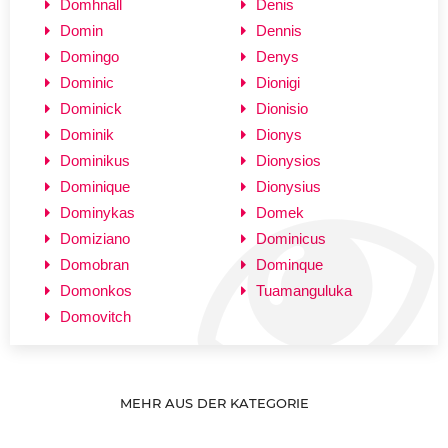
Domhnall
Denis
Domin
Dennis
Domingo
Denys
Dominic
Dionigi
Dominick
Dionisio
Dominik
Dionys
Dominikus
Dionysios
Dominique
Dionysius
Dominykas
Domek
Domiziano
Dominicus
Domobran
Dominque
Domonkos
Tuamanguluka
Domovitch
MEHR AUS DER KATEGORIE